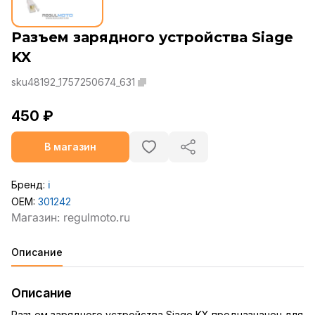
Разъем зарядного устройства Siage
KX
sku48192_1757250674_631
450 ₽
В магазин
Бренд:
ℹ️
OEM:
301242
Описание
Описание
Разъем зарядного устройства Siage KX предназначен для