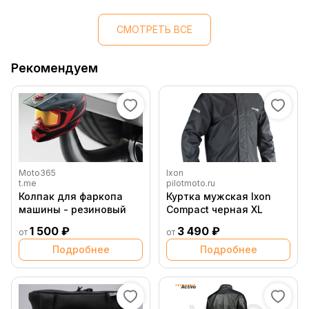
СМОТРЕТЬ ВСЕ
Рекомендуем
Moto365
Ixon
t.me
pilotmoto.ru
Колпак для фаркопа
Куртка мужская Ixon
машины - резиновый
Compact черная XL
1 500 ₽
3 490 ₽
от
от
Подробнее
Подробнее