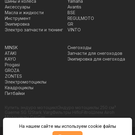
Шины и колеса
Yamaha
Аксессуары
Avantis
Масла и жидкости
BSE
Инструмент
REGULMOTO
Экипировка
GR
Электро запчасти и тюнинг
VINTO
MINSK
Снегоходы
ATAKI
Запчасти для снегоходов
KAYO
Экипировка для снегохода
Progasi
GROZA
ZONTES
Электромотоциклы
Квадроциклы
Питбайки
Купить эндуро мотоцикл
Эндуро мотоциклы 250 см³
Gaerne SG 12
Stark Varg
Фильтры HifloFiltro
Шлем Airoh
Мотоциклы GasGas
На нашем сайте мы используем cookie файлы