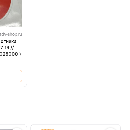
adv-shop.ru
ротника
7 19 //
4028000 )