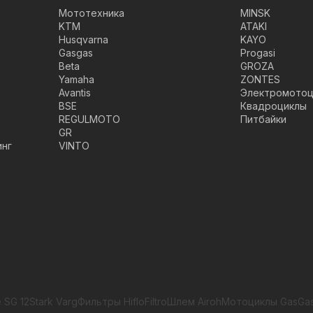
Мототехника
MINSK
KTM
ATAKI
Husqvarna
KAYO
Gasgas
Progasi
Beta
GROZA
Yamaha
ZONTES
Avantis
Электромотоц
BSE
Квадроциклы
REGULMOTO
Питбайки
GR
инг
VINTO
 SG 12
Stark Varg
Фильтры HifloFiltro
Шлем Airoh
Мотоциклы GasGa