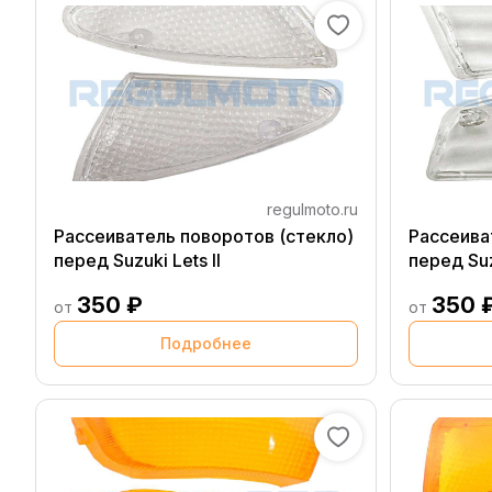
regulmoto.ru
Рассеиватель поворотов (стекло)
Рассеива
перед Suzuki Lets II
перед Su
350 ₽
350 
от
от
Подробнее