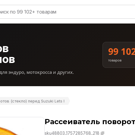
ов
99 10
нов
товаров
для эндуро, мотокросса и других.
тов (стекло) перед Suzuki Lets I
Рассеиватель поворото
sku48803_1757285768_218