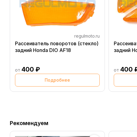
regulmoto.ru
Рассеиватель поворотов (стекло)
Рассеива
задний Honda DIO AF18
задний H
400 ₽
400 
от
от
Подробнее
Рекомендуем