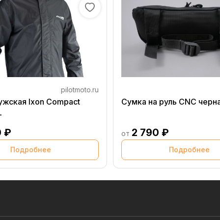
pilotmoto.ru
ужская Ixon Compact
Сумка на руль CNC черн
L
0 ₽
2 790 ₽
от
Подробнее
Подробнее