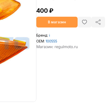
400 ₽
В магазин
Бренд:
ℹ️
OEM:
100555