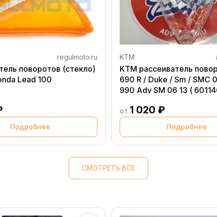
regulmoto.ru
KTM
тель поворотов (стекло)
KTM рассеиватель пово
onda Lead 100
690 R / Duke / Sm / SMC 0
990 Adv SM 06 13 ( 6011
₽
1 020 ₽
от
Подробнее
Подробнее
СМОТРЕТЬ ВСЕ