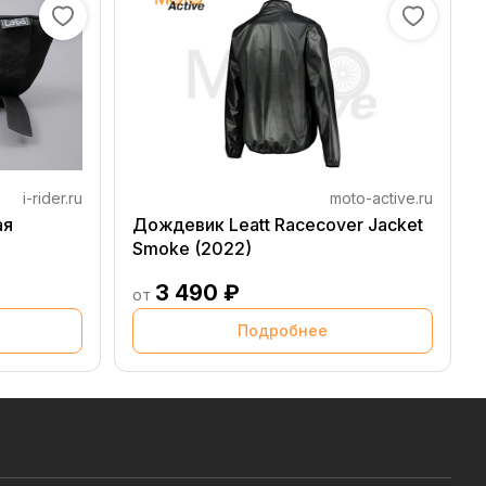
i-rider.ru
moto-active.ru
ая
Дождевик Leatt Racecover Jacket
Smoke (2022)
3 490 ₽
от
Подробнее