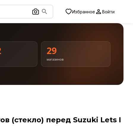
Избранное
Войти
2
29
магазинов
в (стекло) перед Suzuki Lets I