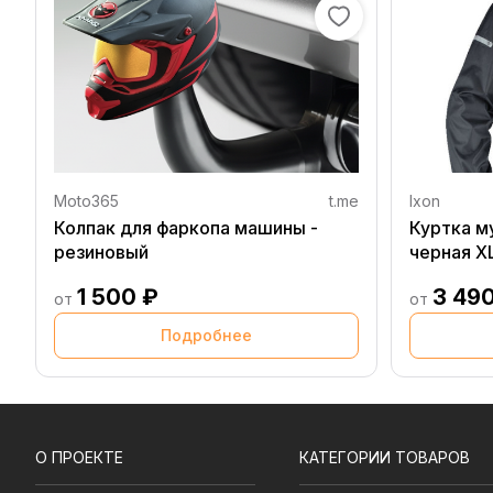
Moto365
t.me
Ixon
Колпак для фаркопа машины -
Куртка м
резиновый
черная X
1 500 ₽
3 49
от
от
Подробнее
О ПРОЕКТЕ
КАТЕГОРИИ ТОВАРОВ