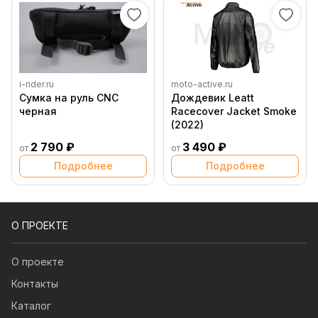
i-rider.ru
moto-active.ru
Сумка на руль CNC
Дождевик Leatt
черная
Racecover Jacket Smoke
(2022)
2 790 ₽
3 490 ₽
от
от
Подробнее
Подробнее
О ПРОЕКТЕ
О проекте
Контакты
Каталог