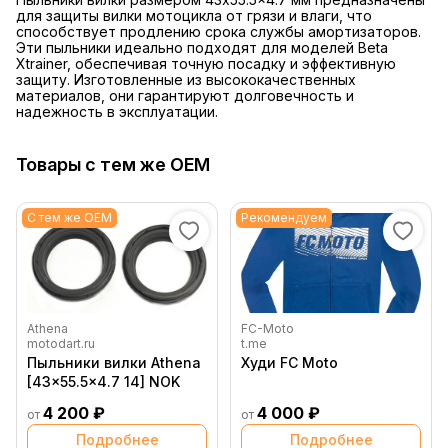
для защиты вилки мотоцикла от грязи и влаги, что
способствует продлению срока службы амортизаторов.
Эти пыльники идеально подходят для моделей Beta
Xtrainer, обеспечивая точную посадку и эффективную
защиту. Изготовленные из высококачественных
материалов, они гарантируют долговечность и
надежность в эксплуатации.
Товары с тем же OEM
С тем же OEM
Рекомендуем
Athena
FC-Moto
motodart.ru
t.me
Пыльники вилки Athena
Худи FC Moto
[43x55.5x4.7 14] NOK
4 200 ₽
4 000 ₽
от
от
Подробнее
Подробнее