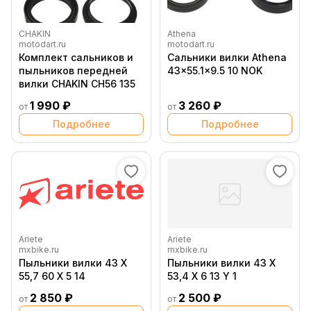
CHAKIN
Athena
motodart.ru
motodart.ru
Комплект сальников и
Сальники вилки Athena
пыльников передней
43x55.1x9.5 10 NOK
вилки CHAKIN CH56 135
1 990 ₽
3 260 ₽
от
от
Подробнее
Подробнее
Ariete
Ariete
mxbike.ru
mxbike.ru
Пыльники вилки 43 X
Пыльники вилки 43 X
55,7 60 X 5 14
53,4 X 6 13 Y 1
2 850 ₽
2 500 ₽
от
от