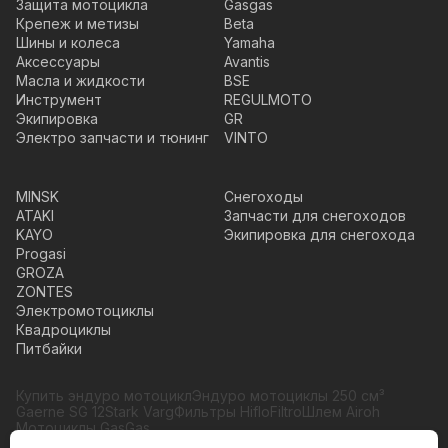
Защита мотоцикла
Gasgas
Крепеж и метизы
Beta
Шины и колеса
Yamaha
Аксессуары
Avantis
Масла и жидкости
BSE
Инструмент
REGULMOTO
Экипировка
GR
Электро запчасти и тюнинг
VINTO
MINSK
Снегоходы
ATAKI
Запчасти для снегоходов
KAYO
Экипировка для снегохода
Progasi
GROZA
ZONTES
Электромотоциклы
Квадроциклы
Питбайки
Купить эндуро мотоцикл
Эндуро мотоциклы 250 см³
Gaerne SG 12
Stark Varg
Фильтры HifloFiltro
Шлем Airoh
Мотоциклы GasGas