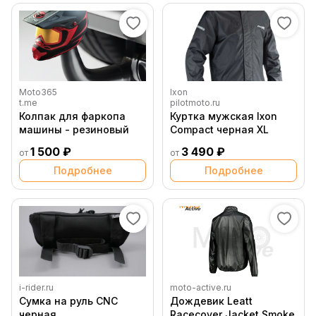
Moto365
Ixon
t.me
pilotmoto.ru
Колпак для фаркопа
Куртка мужская Ixon
машины - резиновый
Compact черная XL
1 500 ₽
3 490 ₽
от
от
Подробнее
Подробнее
i-rider.ru
moto-active.ru
Сумка на руль CNC
Дождевик Leatt
черная
Racecover Jacket Smoke