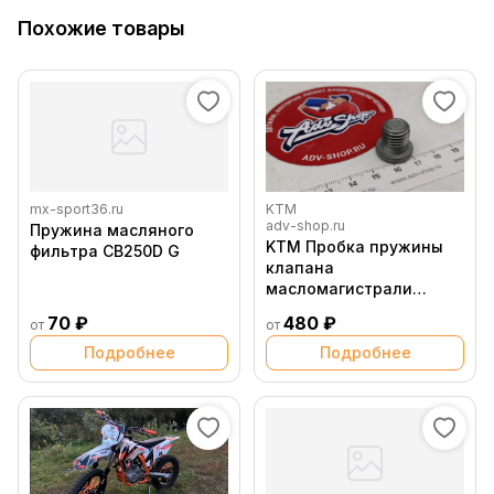
Похожие товары
mx-sport36.ru
KTM
adv-shop.ru
Пружина масляного
KTM Пробка пружины
фильтра CB250D G
клапана
масломагистрали
M12x1,5 ( 0908120153 )
70 ₽
480 ₽
от
от
Подробнее
Подробнее