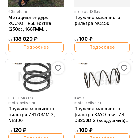
63moto.ru
mx-sport36.ru
Мотоцикл эндуро
Пружина масляного
ROCKOT R5L Foxfire
фильтра NC450
(250cc, 166FMM
(YB250D), 19 16)
138 820 ₽
100 ₽
от
от
Подробнее
Подробнее
REGULMOTO
KAYO
moto-active.ru
moto-active.ru
Пружина масляного
Пружина масляного
фильтра ZS170MM 3,
фильтра KAYO двиг.ZS
NB300
CB250D G (воздушный)
CN
120 ₽
100 ₽
от
от