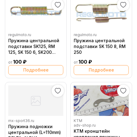
regulmoto.ru
regulmoto.ru
Пружина центральной
Пружина центральной
подставки SK125, RM
подставки SK 150 8, RM
125, SK 150 6, SK200
250
(одинарная)
100 ₽
100 ₽
от
от
Подробнее
Подробнее
mx-sport36.ru
KTM
adv-shop.ru
Пружина подножки
KTM кронштейн
центральной (L=110mm)
крепления пружины