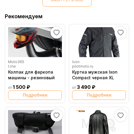
Рекомендуем
Moto365
Ixon
t.me
pilotmoto.ru
Колпак для фаркопа
Куртка мужская Ixon
машины - резиновый
Compact черная XL
1 500 ₽
3 490 ₽
от
от
Подробнее
Подробнее