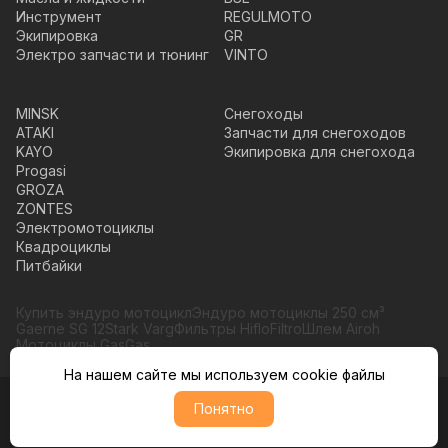
Инструмент
REGULMOTO
Экипировка
GR
Электро запчасти и тюнинг
VINTO
MINSK
Снегоходы
ATAKI
Запчасти для снегоходов
KAYO
Экипировка для снегохода
Progasi
GROZA
ZONTES
Электромотоциклы
Квадроциклы
Питбайки
Купить эндуро мотоцикл
Эндуро мотоциклы 250 см³
Gaerne SG 12
Stark Varg
Фильтры HifloFiltro
Шлем Airoh
Мотоциклы GasGas
На нашем сайте мы используем cookie файлы
Понятно
© Moto365, Все права защищены
Политика обратботки персональных данных