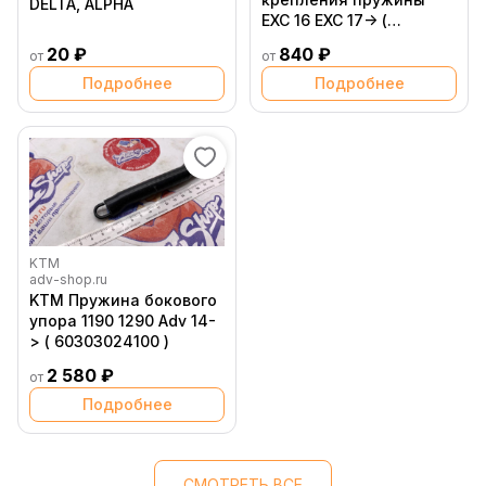
DELTA, ALPHA
EXC 16 EXC 17-> (
79003023090 )
20 ₽
840 ₽
от
от
Подробнее
Подробнее
KTM
adv-shop.ru
KTM Пружина бокового
упора 1190 1290 Adv 14-
> ( 60303024100 )
2 580 ₽
от
Подробнее
СМОТРЕТЬ ВСЕ