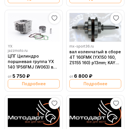
YX
mx-sport36.ru
jazzmoto.ru
вал коленчатый в сборе
ЦПГ Цилиндро
4Т 160FMK (YX150 160,
поршневая группа YX
ZS155 160) p13mm; KAYO
140 1P56FMJ (W063) в
155 160 двигатель YX160
сборе D56 мм. ориг.
5 750 ₽
6 800 ₽
от
от
Подробнее
Подробнее