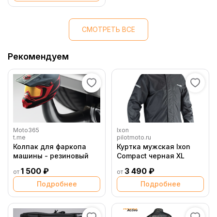
СМОТРЕТЬ ВСЕ
Рекомендуем
Moto365
Ixon
t.me
pilotmoto.ru
Колпак для фаркопа
Куртка мужская Ixon
машины - резиновый
Compact черная XL
1 500 ₽
3 490 ₽
от
от
Подробнее
Подробнее