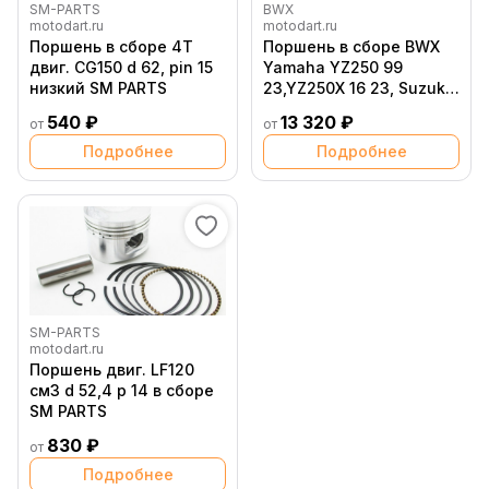
SM-PARTS
BWX
motodart.ru
motodart.ru
Поршень в сборе 4T
Поршень в сборе BWX
двиг. CG150 d 62, pin 15
Yamaha YZ250 99
низкий SM PARTS
23,YZ250X 16 23, Suzuki
RM250 03 12 (A 66.35)
540 ₽
13 320 ₽
от
от
Подробнее
Подробнее
SM-PARTS
motodart.ru
Поршень двиг. LF120
см3 d 52,4 p 14 в сборе
SM PARTS
830 ₽
от
Подробнее