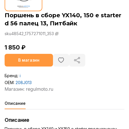
Поршень в сборе YX140, 150 e starter
d 56 палец 13, Питбайк
sku48542_1757271011_353
1 850 ₽
В магазин
Бренд:
ℹ️
OEM:
208J013
Описание
Описание
Поршень в сборе YX140 и YX150 e starter предназначен