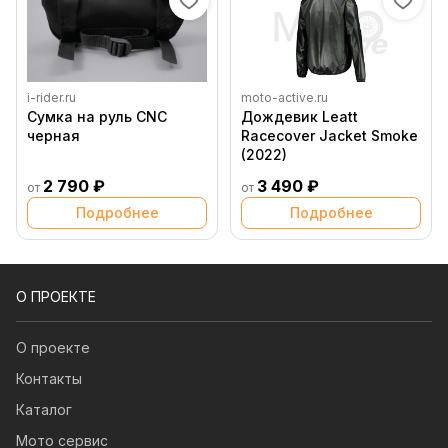
i-rider.ru
moto-active.ru
Сумка на руль CNC
Дождевик Leatt
черная
Racecover Jacket Smoke
(2022)
2 790 ₽
3 490 ₽
от
от
Подробнее
Подробнее
О ПРОЕКТЕ
О проекте
Контакты
Каталог
Мото сервис