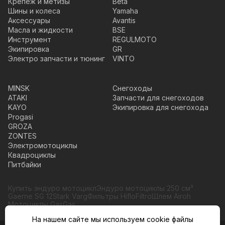
Крепеж и метизы
Beta
Шины и колеса
Yamaha
Аксессуары
Avantis
Масла и жидкости
BSE
Инструмент
REGULMOTO
Экипировка
GR
Электро запчасти и тюнинг
VINTO
MINSK
Снегоходы
ATAKI
Запчасти для снегоходов
KAYO
Экипировка для снегохода
Progasi
GROZA
ZONTES
Электромотоциклы
Квадроциклы
Питбайки
Купить эндуро мотоцикл
Эндуро мотоциклы 250 см³
Gaerne SG 12
Stark Varg
Фильтры HifloFiltro
Шлем Airoh
Мотоциклы GasGas
На нашем сайте мы используем cookie файлы