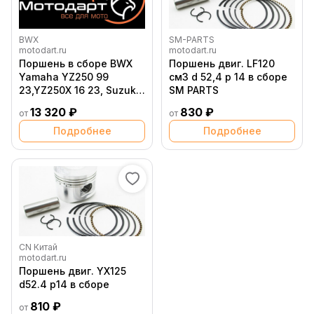
BWX
SM-PARTS
motodart.ru
motodart.ru
Поршень в сборе BWX
Поршень двиг. LF120
Yamaha YZ250 99
см3 d 52,4 p 14 в сборе
23,YZ250X 16 23, Suzuki
SM PARTS
RM250 03 12 (A 66.35)
13 320 ₽
830 ₽
от
от
Подробнее
Подробнее
CN Китай
motodart.ru
Поршень двиг. YX125
d52.4 p14 в сборе
810 ₽
от