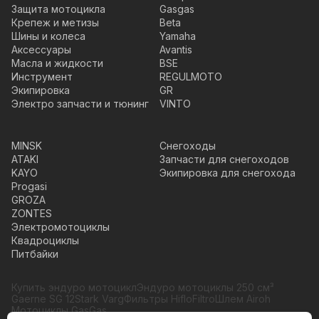
Защита мотоцикла
Gasgas
Крепеж и метизы
Beta
Шины и колеса
Yamaha
Аксессуары
Avantis
Масла и жидкости
BSE
Инструмент
REGULMOTO
Экипировка
GR
Электро запчасти и тюнинг
VINTO
MINSK
Снегоходы
ATAKI
Запчасти для снегоходов
KAYO
Экипировка для снегохода
Progasi
GROZA
ZONTES
Электромотоциклы
Квадроциклы
Питбайки
Купить эндуро мотоцикл
Эндуро мотоциклы 250 см³
Gaerne SG 12
Stark Varg
Фильтры HifloFiltro
Шлем Airoh
Мотоциклы GasGas