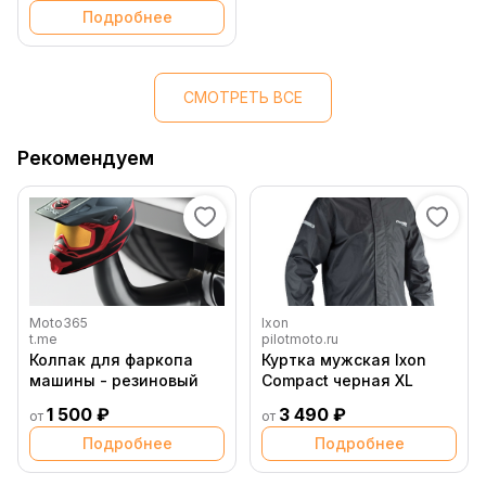
Подробнее
СМОТРЕТЬ ВСЕ
Рекомендуем
Moto365
Ixon
t.me
pilotmoto.ru
Колпак для фаркопа
Куртка мужская Ixon
машины - резиновый
Compact черная XL
1 500 ₽
3 490 ₽
от
от
Подробнее
Подробнее