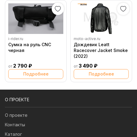
i-rider.ru
moto-active.ru
Сумка на руль CNC
Дождевик Leatt
черная
Racecover Jacket Smoke
(2022)
2 790 ₽
3 490 ₽
от
от
Подробнее
Подробнее
О ПРОЕКТЕ
О проекте
Контакты
Каталог