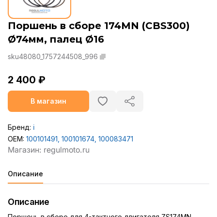
Поршень в сборе 174MN (CBS300)
Ø74мм, палец Ø16
sku48080_1757244508_996
2 400 ₽
В магазин
Бренд:
ℹ️
OEM:
100101491, 100101674, 100083471
Описание
Описание
Поршень в сборе для 4-тактного двигателя ZS174MN,