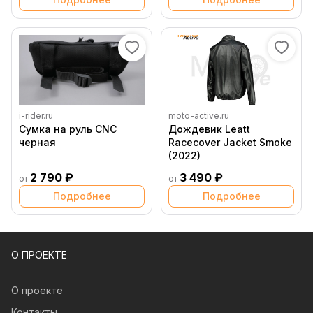
i-rider.ru
moto-active.ru
Сумка на руль CNC
Дождевик Leatt
черная
Racecover Jacket Smoke
(2022)
2 790 ₽
3 490 ₽
от
от
Подробнее
Подробнее
О ПРОЕКТЕ
О проекте
Контакты