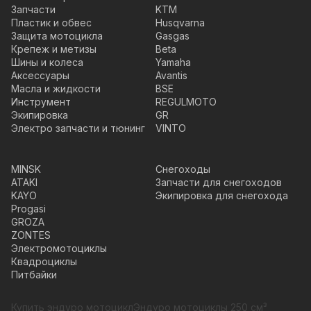
Запчасти
KTM
Пластик и обвес
Husqvarna
Защита мотоцикла
Gasgas
Крепеж и метизы
Beta
Шины и колеса
Yamaha
Аксессуары
Avantis
Масла и жидкости
BSE
Инструмент
REGULMOTO
Экипировка
GR
Электро запчасти и тюнинг
VINTO
MINSK
Снегоходы
ATAKI
Запчасти для снегоходов
KAYO
Экипировка для снегохода
Progasi
GROZA
ZONTES
Электромотоциклы
Квадроциклы
Питбайки
Купить эндуро мотоцикл
Эндуро мотоциклы 250 см³