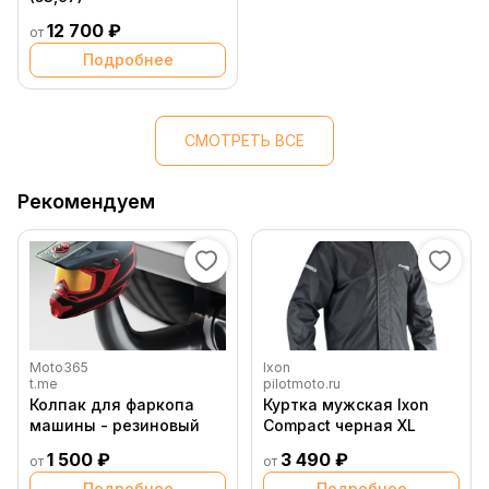
12 700 ₽
от
Подробнее
СМОТРЕТЬ ВСЕ
Рекомендуем
Moto365
Ixon
t.me
pilotmoto.ru
Колпак для фаркопа
Куртка мужская Ixon
машины - резиновый
Compact черная XL
1 500 ₽
3 490 ₽
от
от
Подробнее
Подробнее