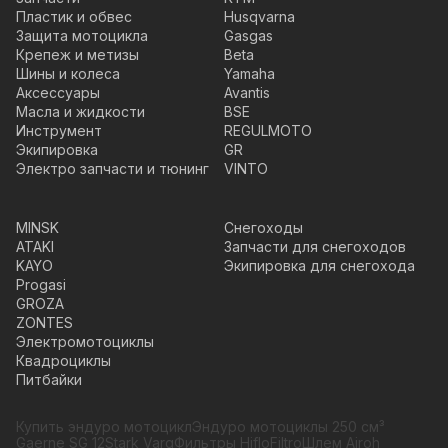
Пластик и обвес
Husqvarna
Защита мотоцикла
Gasgas
Крепеж и метизы
Beta
Шины и колеса
Yamaha
Аксессуары
Avantis
Масла и жидкости
BSE
Инструмент
REGULMOTO
Экипировка
GR
Электро запчасти и тюнинг
VINTO
MINSK
Снегоходы
ATAKI
Запчасти для снегоходов
KAYO
Экипировка для снегохода
Progasi
GROZA
ZONTES
Электромотоциклы
Квадроциклы
Питбайки
Купить эндуро мотоцикл
Эндуро мотоциклы 250 см³
Gaerne SG 12
Stark Varg
Фильтры HifloFiltro
Шлем Airoh