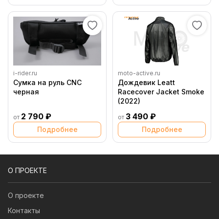
i-rider.ru
moto-active.ru
Сумка на руль CNC
Дождевик Leatt
черная
Racecover Jacket Smoke
(2022)
2 790 ₽
3 490 ₽
от
от
Подробнее
Подробнее
О ПРОЕКТЕ
О проекте
Контакты