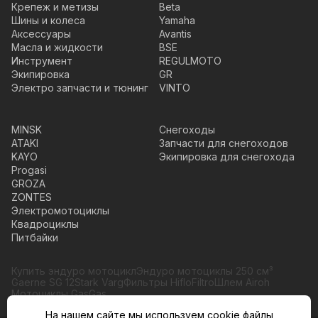
Крепеж и метизы
Beta
Шины и колеса
Yamaha
Аксессуары
Avantis
Масла и жидкости
BSE
Инструмент
REGULMOTO
Экипировка
GR
Электро запчасти и тюнинг
VINTO
MINSK
Снегоходы
ATAKI
Запчасти для снегоходов
KAYO
Экипировка для снегохода
Progasi
GROZA
ZONTES
Электромотоциклы
Квадроциклы
Питбайки
Купить эндуро мотоцикл
Эндуро мотоциклы 250 см³
Gaerne SG 12
Stark Varg
Фильтры HifloFiltro
Шлем Airoh
Мотоциклы GasGas
На нашем сайте мы используем cookie файлы