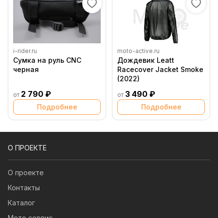
i-rider.ru
moto-active.ru
Сумка на руль CNC
Дождевик Leatt
черная
Racecover Jacket Smoke
(2022)
2 790 ₽
3 490 ₽
от
от
Подробнее
Подробнее
О ПРОЕКТЕ
О проекте
Контакты
Каталог
Мото сервис