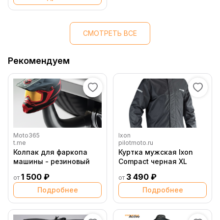
СМОТРЕТЬ ВСЕ
Рекомендуем
Moto365
Ixon
t.me
pilotmoto.ru
Колпак для фаркопа
Куртка мужская Ixon
машины - резиновый
Compact черная XL
1 500 ₽
3 490 ₽
от
от
Подробнее
Подробнее