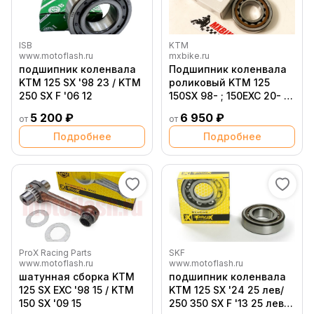
ISB
KTM
www.motoflash.ru
mxbike.ru
подшипник коленвала
Подшипник коленвала
KTM 125 SX '98 23 / KTM
роликовый KTM 125
250 SX F '06 12
150SX 98- ; 150EXC 20- :
125 200EXC 98 16; 250SX
5 200 ₽
6 950 ₽
от
от
F 05 12; 250EXC F 06 13
Подробнее
Подробнее
ProX Racing Parts
SKF
www.motoflash.ru
www.motoflash.ru
шатунная сборка KTM
подшипник коленвала
125 SX EXC '98 15 / KTM
KTM 125 SX '24 25 лев/
150 SX '09 15
250 350 SX F '13 25 лев