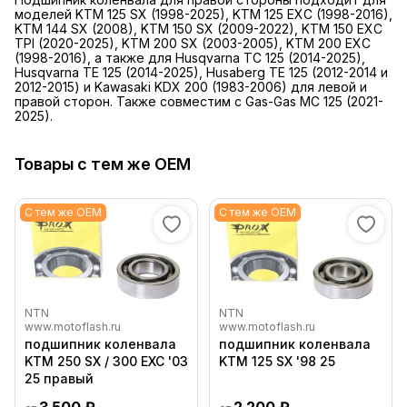
моделей KTM 125 SX (1998-2025), KTM 125 EXC (1998-2016),
KTM 144 SX (2008), KTM 150 SX (2009-2022), KTM 150 EXC
TPI (2020-2025), KTM 200 SX (2003-2005), KTM 200 EXC
(1998-2016), а также для Husqvarna TC 125 (2014-2025),
Husqvarna TE 125 (2014-2025), Husaberg TE 125 (2012-2014 и
2012-2015) и Kawasaki KDX 200 (1983-2006) для левой и
правой сторон. Также совместим с Gas-Gas MC 125 (2021-
2025).
Товары с тем же OEM
С тем же OEM
С тем же OEM
NTN
NTN
www.motoflash.ru
www.motoflash.ru
подшипник коленвала
подшипник коленвала
KTM 250 SX / 300 EXC '03
KTM 125 SX '98 25
25 правый