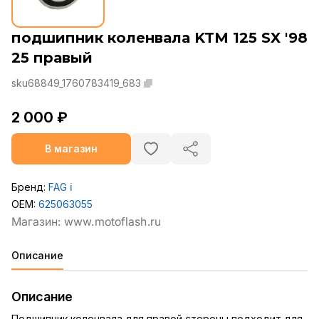
подшипник коленвала KTM 125 SX '98
25 правый
sku68849_1760783419_683
2 000 ₽
В магазин
Бренд:
FAG
ℹ️
OEM:
625063055
Описание
Описание
Подшипник коленвала для правой стороны подходит для