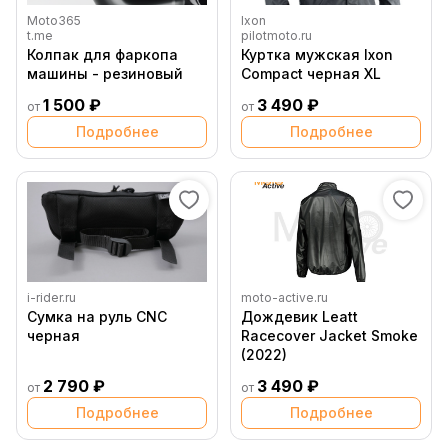
Moto365
Ixon
t.me
pilotmoto.ru
Колпак для фаркопа
Куртка мужская Ixon
машины - резиновый
Compact черная XL
1 500 ₽
3 490 ₽
от
от
Подробнее
Подробнее
i-rider.ru
moto-active.ru
Сумка на руль CNC
Дождевик Leatt
черная
Racecover Jacket Smoke
(2022)
2 790 ₽
3 490 ₽
от
от
Подробнее
Подробнее