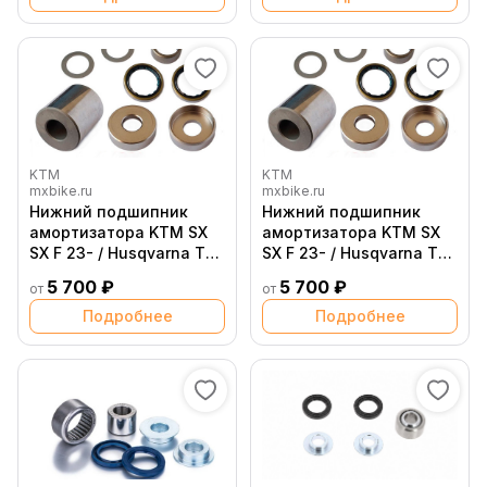
KTM
KTM
mxbike.ru
mxbike.ru
Нижний подшипник
Нижний подшипник
амортизатора KTM SX
амортизатора KTM SX
SX F 23- / Husqvarna TC
SX F 23- / Husqvarna TC
FC 23- / TE FE 24- /
FC 23- / TE FE 24- /
5 700 ₽
5 700 ₽
от
от
GasGas MC EC 24-
GasGas MC EC 24-
Подробнее
Подробнее