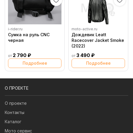
i-rider.ru
moto-active.ru
Сумка на руль CNC
Дождевик Leatt
черная
Racecover Jacket Smoke
(2022)
2 790 ₽
3 490 ₽
от
от
Подробнее
Подробнее
О ПРОЕКТЕ
О проекте
Контакты
Каталог
Мото сервис