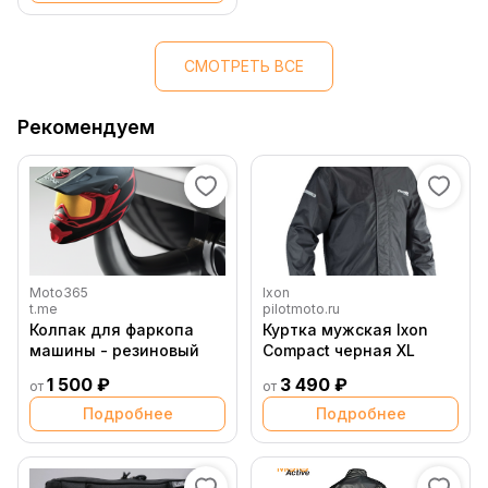
СМОТРЕТЬ ВСЕ
Рекомендуем
Moto365
Ixon
t.me
pilotmoto.ru
Колпак для фаркопа
Куртка мужская Ixon
машины - резиновый
Compact черная XL
1 500 ₽
3 490 ₽
от
от
Подробнее
Подробнее