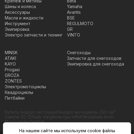
Крепеж и метизы
Beta
Шины и колеса
Yamaha
Аксессуары
Avantis
Масла и жидкости
BSE
Инструмент
REGULMOTO
Экипировка
GR
Электро запчасти и тюнинг
VINTO
MINSK
Снегоходы
ATAKI
Запчасти для снегоходов
KAYO
Экипировка для снегохода
Progasi
GROZA
ZONTES
Электромотоциклы
Квадроциклы
Питбайки
Купить эндуро мотоцикл
Эндуро мотоциклы 250 см³
Gaerne SG 12
Stark Varg
Фильтры HifloFiltro
Шлем Airoh
Мотоциклы GasGas
На нашем сайте мы используем cookie файлы