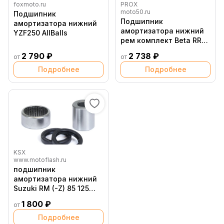
foxmoto.ru
PROX
moto50.ru
Подшипник
Подшипник
амортизатора нижний
амортизатора нижний
YZF250 AllBalls
рем комплект Beta RR
2T 4T, Xtrainer 12 21
2 790 ₽
2 738 ₽
от
от
Подробнее
Подробнее
KSX
www.motoflash.ru
подшипник
амортизатора нижний
Suzuki RM (-Z) 85 125
250 450 '96 12
1 800 ₽
от
Подробнее