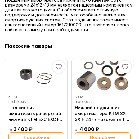
размерами 24x12x13 мм является надежным компонентом
для вашего мотоцикла. Он обеспечивает отличную
поддержку и долговечность, что особенно важно для
амортизирующих систем. Этот подшипник также имеет
альтернативный номер 1617310000, что позволяет легко
найти его замену при необходимости.
Похожие товары
KTM
KTM
mxbike.ru
mxbike.ru
Подшипник
Нижний подшипник
амортизатора верхний
амортизатора KTM SX
нижний KTM EXC EXC F
SX F 24- / Husqvarna TC
24- ; 85SX 25- /
FC 24- / TE FE 25- /
3 400 ₽
4 600 ₽
от
от
Husqvarna TC 85 25- /
GasGas MC EC 25-
GasGas MC85 25-
Подробнее
Подробнее