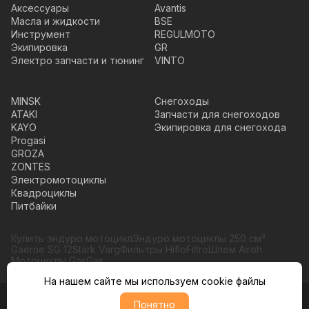
Аксессуары
Avantis
Масла и жидкости
BSE
Инструмент
REGULMOTO
Экипировка
GR
Электро запчасти и тюнинг
VINTO
MINSK
Снегоходы
ATAKI
Запчасти для снегоходов
KAYO
Экипировка для снегохода
Progasi
GROZA
ZONTES
Электромотоциклы
Квадроциклы
Питбайки
Купить эндуро мотоцикл
Эндуро мотоциклы 250 см³
Gaerne SG 12
Stark Varg
Фильтры HifloFiltro
Шлем Airoh
Мотоциклы GasGas
На нашем сайте мы используем cookie файлы
Понятно
© Moto365, Все права защищены