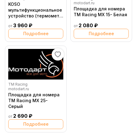
motodart.ru
KOSO
Площадка для номера
мультифункциональное
TM Racing MX 15- Белая
устройство (термометр,
вольтметр) ( 10034905 )
3 960 ₽
2 080 ₽
от
от
Подробнее
Подробнее
TM Racing
motodart.ru
Площадка для номера
TM Racing MX 25-
Серый
2 690 ₽
от
Подробнее