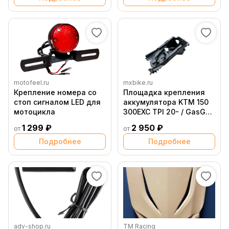
motofeel.ru
mxbike.ru
Крепление номера со
Площадка крепления
стоп сигналом LED для
аккумулятора KTM 150
мотоцикла
300EXC TPI 20- / GasGas
EC250 300 21-
1 299 ₽
2 950 ₽
от
от
Подробнее
Подробнее
adv-shop.ru
TM Racing