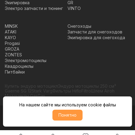
Экипировка
GR
Электро запчасти и тюнинг
VINTO
MINSK
Снегоходы
ATAKI
Запчасти для снегоходов
KAYO
Экипировка для снегохода
Progasi
GROZA
ZONTES
Электромотоциклы
Квадроциклы
Питбайки
Купить эндуро мотоцикл
Эндуро мотоциклы 250 см³
Gaerne SG 12
Stark Varg
Фильтры HifloFiltro
Шлем Airoh
Мотоциклы GasGas
На нашем сайте мы используем cookie файлы
Понятно
© Moto365, Все права защищены
Политика обратботки персональных данных