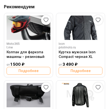
Рекомендуем
Moto365
Ixon
t.me
pilotmoto.ru
Колпак для фаркопа
Куртка мужская Ixon
машины - резиновый
Compact черная XL
1 500 ₽
3 490 ₽
от
от
Подробнее
Подробнее