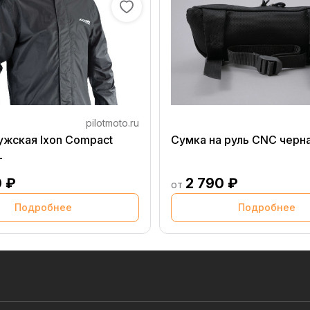
pilotmoto.ru
ужская Ixon Compact
Сумка на руль CNC черн
L
0 ₽
2 790 ₽
от
Подробнее
Подробнее