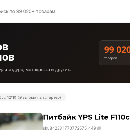
ов
99 02
нов
товаров
для эндуро, мотокросса и других.
0cc 12\10 (п\автомат эл.стартер)
Питбайк YPS Lite F110c
sku84233_1773772575_449