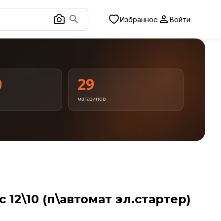
Избранное
Войти
0
29
магазинов
c 12\10 (п\автомат эл.стартер)