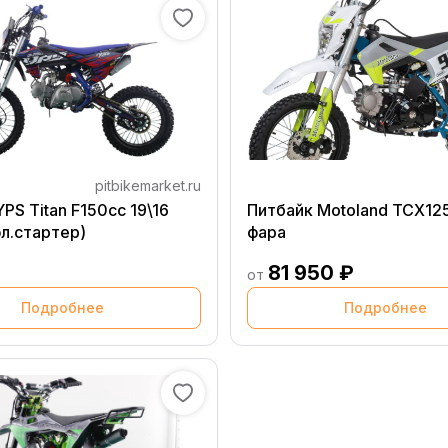
pitbikemarket.ru
PS Titan F150cc 19\16
Питбайк Motoland TCX125 
эл.стартер)
фара
81 950 ₽
от
Подробнее
Подробнее