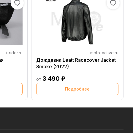
i-rider.ru
moto-active.ru
ая
Дождевик Leatt Racecover Jacket
Smoke (2022)
3 490 ₽
от
Подробнее