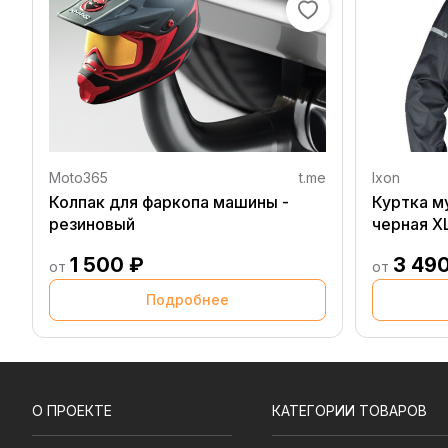
Moto365
t.me
Ixon
Колпак для фаркопа машины -
Куртка м
резиновый
черная X
1 500 ₽
3 49
от
от
Подробнее
О ПРОЕКТЕ
КАТЕГОРИИ ТОВАРОВ