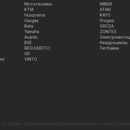
Мототехника
MINSK
KTM
ATAKI
Husqvarna
KAYO
Gasgas
Progasi
Beta
GROZA
Yamaha
ZONTES
Avantis
Электромотоц
BSE
Квадроциклы
REGULMOTO
Питбайки
GR
инг
VINTO
 SG 12
Stark Varg
Фильтры HifloFiltro
Шлем Airoh
Мотоциклы GasGa