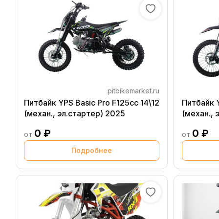
pitbikemarket.ru
Питбайк YPS Basic Pro F125cc 14\12
Питбайк Y
(механ., эл.стартер) 2025
(механ., 
0 ₽
0 ₽
от
от
Подробнее