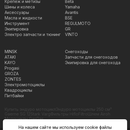
Крепеж и метизы
Beta
Шины и колеса
Yamaha
Аксессуары
Avantis
Масла и жидкости
BSE
Инструмент
REGULMOTO
Экипировка
GR
Электро запчасти и тюнинг
VINTO
MINSK
Снегоходы
ATAKI
Запчасти для снегоходов
KAYO
Экипировка для снегохода
Progasi
GROZA
ZONTES
Электромотоциклы
Квадроциклы
Питбайки
Купить эндуро мотоцикл
Эндуро мотоциклы 250 см³
Gaerne SG 12
Stark Varg
Фильтры HifloFiltro
Шлем Airoh
Мотоциклы GasGas
На нашем сайте мы используем cookie файлы