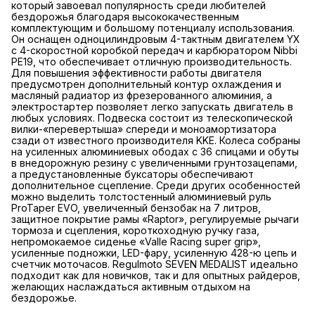
который завоевал популярность среди любителей
бездорожья благодаря высококачественным
комплектующим и большому потенциалу использования.
Он оснащен одноцилиндровым 4-тактным двигателем YX
с 4-скоростной коробкой передач и карбюратором Nibbi
PE19, что обеспечивает отличную производительность.
Для повышения эффективности работы двигателя
предусмотрен дополнительный контур охлаждения и
масляный радиатор из фрезерованного алюминия, а
электростартер позволяет легко запускать двигатель в
любых условиях. Подвеска состоит из телескопической
вилки-«перевертыша» спереди и моноамортизатора
сзади от известного производителя KKE. Колеса собраны
на усиленных алюминиевых ободах с 36 спицами и обуты
в внедорожную резину с увеличенными грунтозацепами,
а предустановленные буксаторы обеспечивают
дополнительное сцепление. Среди других особенностей
можно выделить толстостенный алюминиевый руль
ProTaper EVO, увеличенный бензобак на 7 литров,
защитное покрытие рамы «Raptor», регулируемые рычаги
тормоза и сцепления, короткоходную ручку газа,
непромокаемое сиденье «Valle Racing super grip»,
усиленные подножки, LED-фару, усиленную 428-ю цепь и
счетчик моточасов. Regulmoto SEVEN MEDALIST идеально
подходит как для новичков, так и для опытных райдеров,
желающих наслаждаться активным отдыхом на
бездорожье.