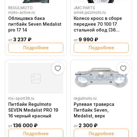
REGULMOTO
JMC PARTS
moto-active.ru
omsk.jazzmoto.ru
Облицовка бака
Колесо кросс в сборе
питбайк Seven Medalist
переднее 70 100 17
pro 17 14
стальной обод (36
спиц) резина YUANXING
3 237 ₽
9 990 ₽
от
от
Подробнее
Подробнее
mx-sport36.ru
regulmoto.ru
Питбайк Regulmoto
Рулевая траверса
SEVEN Medalist PRO 19
Питбайк Seven,
16 черный красный
Medalist, верх
136 000 ₽
2 300 ₽
от
от
Подробнее
Подробнее