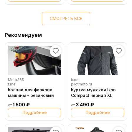
СМОТРЕТЬ ВСЕ
Рекомендуем
Moto365
Ixon
t.me
pilotmoto.ru
Колпак для фаркопа
Куртка мужская Ixon
машины - резиновый
Compact черная XL
1 500 ₽
3 490 ₽
от
от
Подробнее
Подробнее