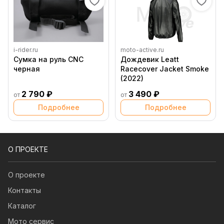
i-rider.ru
moto-active.ru
Сумка на руль CNC
Дождевик Leatt
черная
Racecover Jacket Smoke
(2022)
2 790 ₽
3 490 ₽
от
от
Подробнее
Подробнее
О ПРОЕКТЕ
О проекте
Контакты
Каталог
Мото сервис