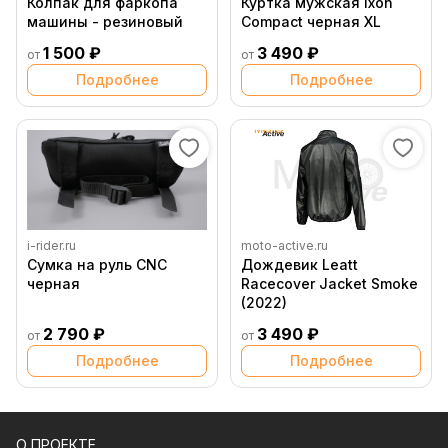
Колпак для фаркопа
Куртка мужская Ixon
машины - резиновый
Compact черная XL
1 500 ₽
3 490 ₽
от
от
Подробнее
Подробнее
i-rider.ru
moto-active.ru
Сумка на руль CNC
Дождевик Leatt
черная
Racecover Jacket Smoke
(2022)
2 790 ₽
3 490 ₽
от
от
Подробнее
Подробнее
О ПРОЕКТЕ