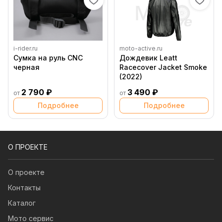
i-rider.ru
moto-active.ru
Сумка на руль CNC
Дождевик Leatt
черная
Racecover Jacket Smoke
(2022)
2 790 ₽
3 490 ₽
от
от
Подробнее
Подробнее
О ПРОЕКТЕ
О проекте
Контакты
Каталог
Мото сервис