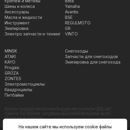
Крепеж и метизы
Beta
Шины и колеса
Yamaha
Аксессуары
Avantis
Масла и жидкости
BSE
Инструмент
REGULMOTO
Экипировка
GR
Электро запчасти и тюнинг
VINTO
MINSK
Снегоходы
ATAKI
Запчасти для снегоходов
KAYO
Экипировка для снегохода
Progasi
GROZA
ZONTES
Электромотоциклы
Квадроциклы
Питбайки
Купить эндуро мотоцикл
Эндуро мотоциклы 250 см³
Gaerne SG 12
Stark Varg
Фильтры HifloFiltro
Шлем Airoh
Мотоциклы GasGas
На нашем сайте мы используем cookie файлы