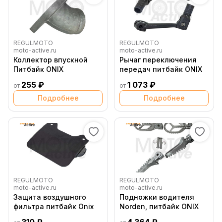
REGULMOTO
REGULMOTO
moto-active.ru
moto-active.ru
Коллектор впускной
Рычаг переключения
Питбайк ONIX
передач питбайк ONIX
255 ₽
1 073 ₽
от
от
Подробнее
Подробнее
REGULMOTO
REGULMOTO
moto-active.ru
moto-active.ru
Защита воздушного
Подножки водителя
фильтра питбайк Onix
Norden, питбайк ONIX