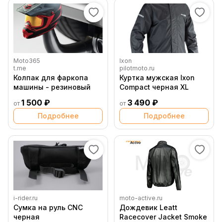
Moto365
Ixon
t.me
pilotmoto.ru
Колпак для фаркопа
Куртка мужская Ixon
машины - резиновый
Compact черная XL
1 500 ₽
3 490 ₽
от
от
Подробнее
Подробнее
i-rider.ru
moto-active.ru
Сумка на руль CNC
Дождевик Leatt
черная
Racecover Jacket Smoke