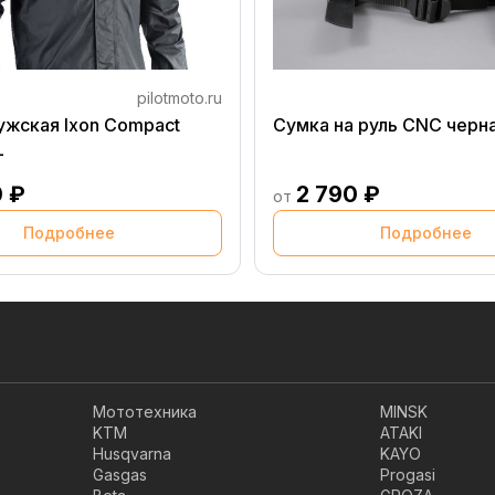
pilotmoto.ru
ужская Ixon Compact
Сумка на руль CNC черн
L
0 ₽
2 790 ₽
от
Подробнее
Подробнее
Мототехника
MINSK
KTM
ATAKI
Husqvarna
KAYO
Gasgas
Progasi