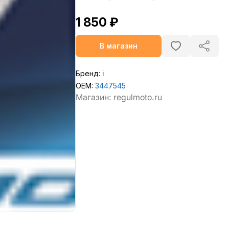
1 850 ₽
В магазин
Бренд:
ℹ️
OEM:
3447545