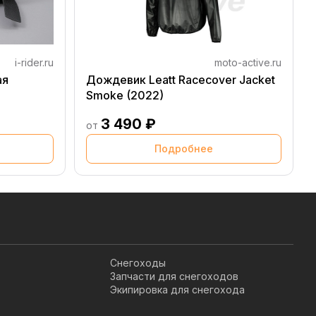
i-rider.ru
moto-active.ru
ая
Дождевик Leatt Racecover Jacket
Smoke (2022)
3 490 ₽
от
Подробнее
Снегоходы
Запчасти для снегоходов
Экипировка для снегохода