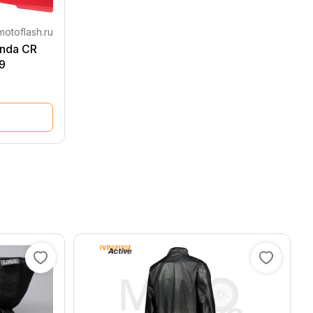
otoflash.ru
nda CR
9