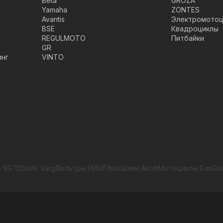
Beta
GROZA
Yamaha
ZONTES
Avantis
Электромотоц
BSE
Квадроциклы
REGULMOTO
Питбайки
GR
инг
VINTO
 SG 12
Stark Varg
Фильтры HifloFiltro
Шлем Airoh
Мотоциклы GasGa