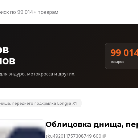
ов
99 01
нов
товаров
для эндуро, мотокросса и других.
нища, переднего подкрылка Longjia X1
Облицовка днища, пер
sku49201_1757308749_600