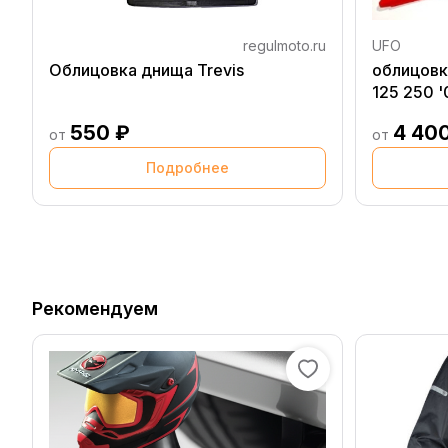
regulmoto.ru
UFO
Облицовка днища Trevis
облицовк
125 250 '
550 ₽
4 40
от
от
Подробнее
Рекомендуем