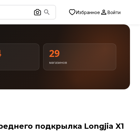
Избранное
Войти
4
29
магазинов
еднего подкрылка Longjia X1