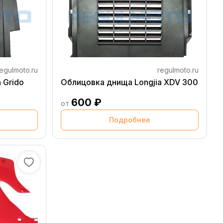
egulmoto.ru
regulmoto.ru
 Grido
Облицовка днища Longjia XDV 300
600 ₽
от
Подробнее