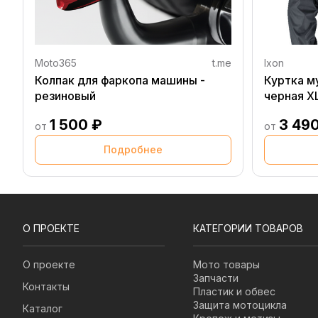
Moto365
t.me
Ixon
Колпак для фаркопа машины -
Куртка м
резиновый
черная X
1 500 ₽
3 49
от
от
Подробнее
О ПРОЕКТЕ
КАТЕГОРИИ ТОВАРОВ
О проекте
Мото товары
Запчасти
Контакты
Пластик и обвес
Защита мотоцикла
Каталог