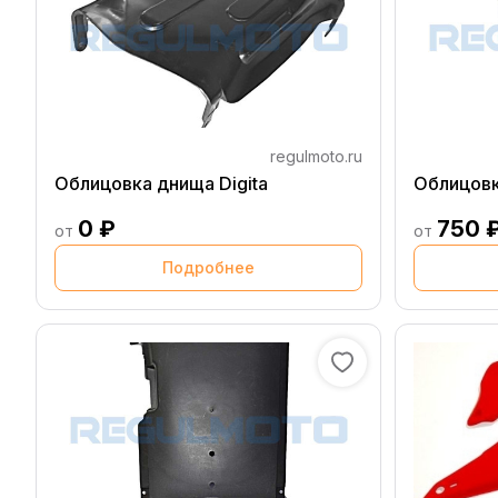
regulmoto.ru
Облицовка днища Digita
Облицовк
0 ₽
750 
от
от
Подробнее