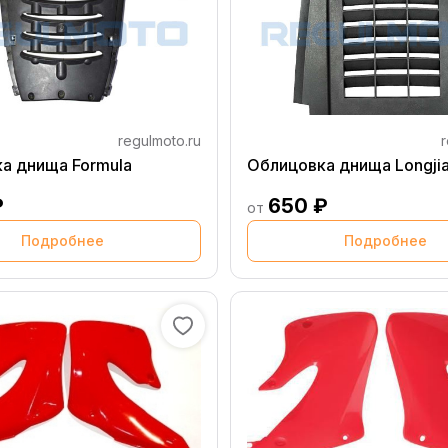
regulmoto.ru
r
а днища Formula
Облицовка днища Longjia
₽
650 ₽
от
Подробнее
Подробнее