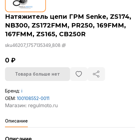
Натяжитель цепи ГРМ Senke, ZS174,
NB300, ZS172FMM, PR250, 169FMM,
167FMM, ZS165, CB250R
sku46207_1757135349_808
0 ₽
Товара больше нет
Бренд:
ℹ️
OEM:
100108552-0011
Описание
Описание