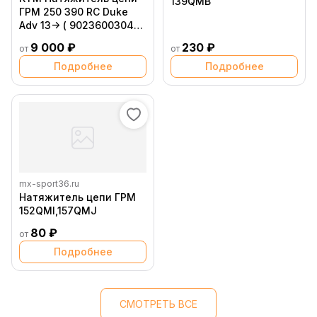
139QMB
ГРМ 250 390 RC Duke
Adv 13-> ( 90236003044
)
9 000 ₽
230 ₽
от
от
Подробнее
Подробнее
mx-sport36.ru
Натяжитель цепи ГРМ
152QMI,157QMJ
80 ₽
от
Подробнее
СМОТРЕТЬ ВСЕ