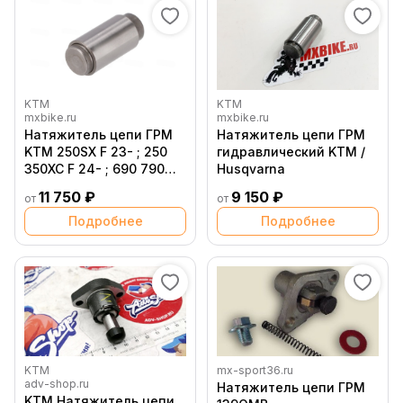
KTM
KTM
mxbike.ru
mxbike.ru
Натяжитель цепи ГРМ
Натяжитель цепи ГРМ
KTM 250SX F 23- ; 250
гидравлический KTM /
350XC F 24- ; 690 790
Husqvarna
19- / Husqvarna FC250
11 750 ₽
9 150 ₽
от
от
23- ; FE250 350 24- ; 701
19- / GasGas MC250F,
Подробнее
Подробнее
EC250F 350F 24-
KTM
mx-sport36.ru
adv-shop.ru
Натяжитель цепи ГРМ
KTM Натяжитель цепи