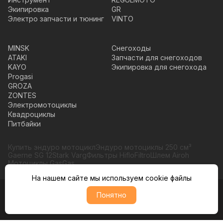
Экипировка
GR
Электро запчасти и тюнинг
VINTO
MINSK
Снегоходы
ATAKI
Запчасти для снегоходов
KAYO
Экипировка для снегохода
Progasi
GROZA
ZONTES
Электромотоциклы
Квадроциклы
Питбайки
Купить эндуро мотоцикл
Эндуро мотоциклы 250 см³
Gaerne SG 12
Stark Varg
Фильтры HifloFiltro
Шлем Airoh
Мотоциклы GasGas
На нашем сайте мы используем cookie файлы
Понятно
© Moto365, Все права защищены
Политика обратботки персональных данных