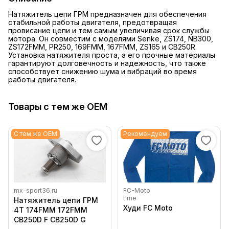
Натяжитель цепи ГРМ предназначен для обеспечения
стабильной работы двигателя, предотвращая
провисание цепи и тем самым увеличивая срок службы
мотора. Он совместим с моделями Senke, ZS174, NB300,
ZS172FMM, PR250, 169FMM, 167FMM, ZS165 и CB250R.
Установка натяжителя проста, а его прочные материалы
гарантируют долговечность и надежность, что также
способствует снижению шума и вибраций во время
работы двигателя.
Товары с тем же OEM
С тем же OEM
Рекомендуем
mx-sport36.ru
FC-Moto
t.me
Натяжитель цепи ГРМ
Худи FC Moto
4Т 174FMM 172FMM
CB250D F CB250D G