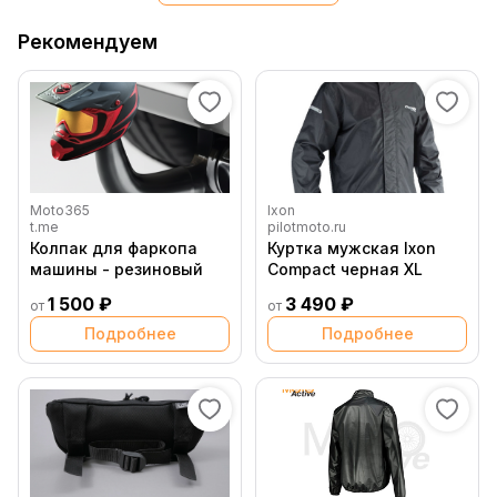
Рекомендуем
Moto365
Ixon
t.me
pilotmoto.ru
Колпак для фаркопа
Куртка мужская Ixon
машины - резиновый
Compact черная XL
1 500 ₽
3 490 ₽
от
от
Подробнее
Подробнее