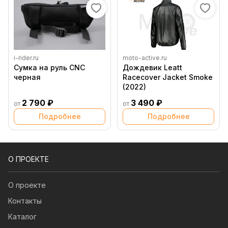
i-rider.ru
moto-active.ru
Сумка на руль CNC
Дождевик Leatt
черная
Racecover Jacket Smoke
(2022)
2 790 ₽
3 490 ₽
от
от
Подробнее
Подробнее
О ПРОЕКТЕ
О проекте
Контакты
Каталог