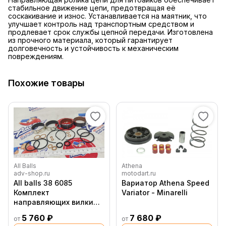
стабильное движение цепи, предотвращая её
соскакивание и износ. Устанавливается на маятник, что
улучшает контроль над транспортным средством и
продлевает срок службы цепной передачи. Изготовлена
из прочного материала, который гарантирует
долговечность и устойчивость к механическим
повреждениям.
Похожие товары
All Balls
Athena
adv-shop.ru
motodart.ru
All balls 38 6085
Вариатор Athena Speed
Комплект
Variator - Minarelli
направляющих вилки
(Fmbi 43151P, Fmbo
5 760 ₽
7 680 ₽
от
от
43152P) Showa 43C //