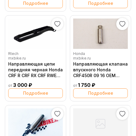
XRV750 88 03 // 38 6085
Подробнее
Подробнее
Rtech
Honda
mxbike.ru
mxbike.ru
Направляющая цепи
Направляющая клапана
передняя черная Honda
впускного Honda
CRF R CRF RX CRF RWE
CRF450R 09 16 OEM
450 19 20 # CRF R CRF RX
12204 MEN P00
3 000 ₽
1 750 ₽
от
от
250 20
Подробнее
Подробнее