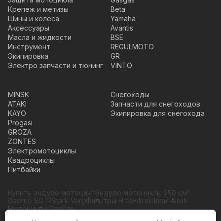
Крепеж и метизы
Beta
Шины и колеса
Yamaha
Аксессуары
Avantis
Масла и жидкости
BSE
Инструмент
REGULMOTO
Экипировка
GR
Электро запчасти и тюнинг
VINTO
MINSK
Снегоходы
ATAKI
Запчасти для снегоходов
KAYO
Экипировка для снегохода
Progasi
GROZA
ZONTES
Электромотоциклы
Квадроциклы
Питбайки
Купить эндуро мотоцикл
Эндуро мотоциклы 250 см³
Gaerne SG 12
Stark Varg
Фильтры HifloFiltro
Шлем Airoh
Мотоциклы GasGas