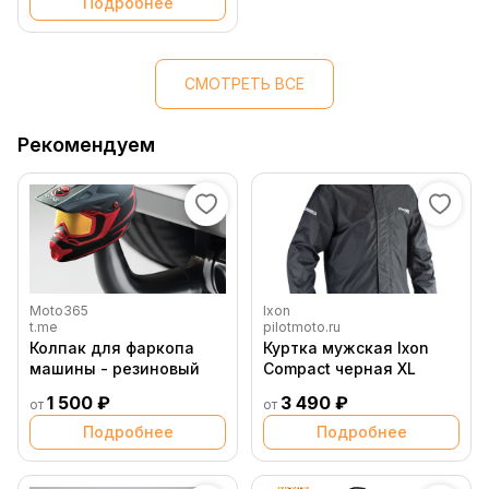
Подробнее
СМОТРЕТЬ ВСЕ
Рекомендуем
Moto365
Ixon
t.me
pilotmoto.ru
Колпак для фаркопа
Куртка мужская Ixon
машины - резиновый
Compact черная XL
1 500 ₽
3 490 ₽
от
от
Подробнее
Подробнее