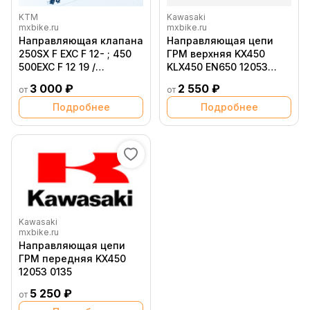
KTM
Kawasaki
mxbike.ru
mxbike.ru
Направляющая клапана
Направляющая цепи
250SX F EXC F 12- ; 450
ГРМ верхняя KX450
500EXC F 12 19 /
KLX450 EN650 12053
Husqvarna FC FE250 14- ;
0051
3 000 ₽
2 550 ₽
от
от
FE450 501 14 19 / GasGas
MC EC250F 21-
Подробнее
Подробнее
Kawasaki
mxbike.ru
Направляющая цепи
ГРМ передняя KX450
12053 0135
5 250 ₽
от