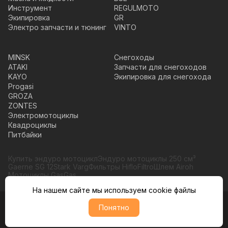
Инструмент
REGULMOTO
Экипировка
GR
Электро запчасти и тюнинг
VINTO
MINSK
Снегоходы
ATAKI
Запчасти для снегоходов
KAYO
Экипировка для снегохода
Progasi
GROZA
ZONTES
Электромотоциклы
Квадроциклы
Питбайки
Купить эндуро мотоцикл
Эндуро мотоциклы 250 см³
Gaerne SG 12
Stark Varg
Фильтры HifloFiltro
Шлем Airoh
Мотоциклы GasGas
На нашем сайте мы используем cookie файлы
Понятно
© Moto365, Все права защищены
Политика обратботки персональных данных