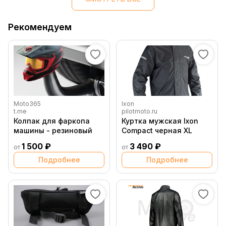
Рекомендуем
Moto365
Ixon
t.me
pilotmoto.ru
Колпак для фаркопа
Куртка мужская Ixon
машины - резиновый
Compact черная XL
1 500 ₽
3 490 ₽
от
от
Подробнее
Подробнее