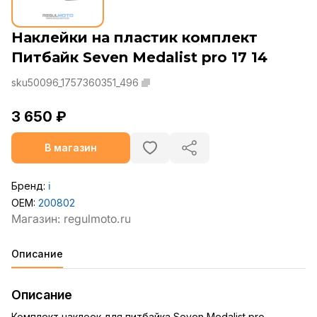
Наклейки на пластик комплект
Питбайк Seven Medalist pro 17 14
sku50096_1757360351_496
3 650 ₽
В магазин
Бренд:
ℹ️
OEM:
200802
Описание
Описание
Комплект наклеек для питбайка Seven Medalist pro