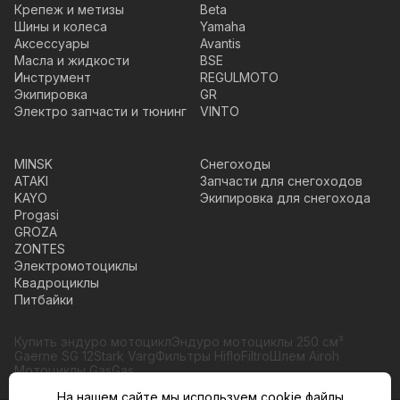
Крепеж и метизы
Beta
Шины и колеса
Yamaha
Аксессуары
Avantis
Масла и жидкости
BSE
Инструмент
REGULMOTO
Экипировка
GR
Электро запчасти и тюнинг
VINTO
MINSK
Снегоходы
ATAKI
Запчасти для снегоходов
KAYO
Экипировка для снегохода
Progasi
GROZA
ZONTES
Электромотоциклы
Квадроциклы
Питбайки
Купить эндуро мотоцикл
Эндуро мотоциклы 250 см³
Gaerne SG 12
Stark Varg
Фильтры HifloFiltro
Шлем Airoh
Мотоциклы GasGas
На нашем сайте мы используем cookie файлы