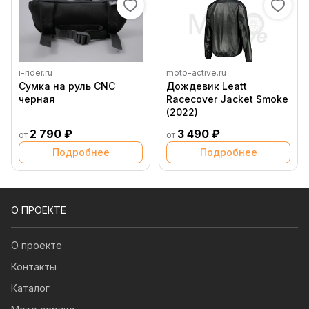
i-rider.ru
moto-active.ru
Сумка на руль CNC
Дождевик Leatt
черная
Racecover Jacket Smoke
(2022)
2 790 ₽
3 490 ₽
от
от
Подробнее
Подробнее
О ПРОЕКТЕ
О проекте
Контакты
Каталог