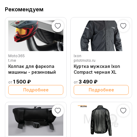
Рекомендуем
Moto365
Ixon
t.me
pilotmoto.ru
Колпак для фаркопа
Куртка мужская Ixon
машины - резиновый
Compact черная XL
1 500 ₽
3 490 ₽
от
от
Подробнее
Подробнее