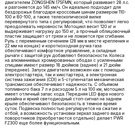
двигателем ZONGSHEN 175FMN, который развивает 28 л.с.
и разгоняется до 145 км/ч. Он идеально подходит для
бездорожья благодаря кроссовым шинам размером 110-
100 и 80-100, а также телескопической вилке
перевернутого типа с регулировкой, что позволяет легко
преодолевать неровности. Мотоцикл весит 120 кг и
выдерживает нагрузку до 150 кг, а прочный облицовочный
пластик защищает от грязи и не ломается при сгибании.
Руль с переменным сечением (28 мм в месте крепления и
22 мм на концах) и короткоходная ручка газа
обеспечивают комфортное управление, а складные
рычаги с защитой рук добавляют безопасности. Колеса
на алюминиевых хромированных ободах с усиленными
спицами имеют размер 18 дюймов (заднее) и 21 дюйм
(переднее). Запуск двигателя возможен как с помощью
электростартера, так и кикстартера, а электронная
система зажигания (CDI) и 5-ступенчатая механическая
трансмиссия обеспечивают надежность. С объемом
топливного бака 7 л и расходом 5 л на 100 км, мотоцикл
имеет отличный запас хода. Передняя LED фара нового
дизайна и яркий светодиодный стоп-сигнал на заднем
крыле обеспечивают безопасность в темное время
суток. Подвеска полностью регулируется на сжатие и
отбой, а возможность установки зеркал заднего вида и
поворотников (приобретаются отдельно) делает PWR
FZ300 еще более функциональным.