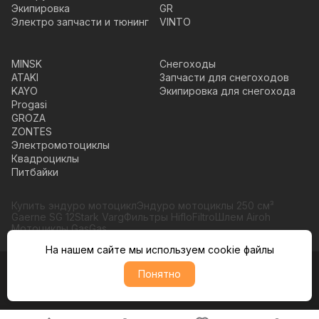
Экипировка
GR
Электро запчасти и тюнинг
VINTO
MINSK
Снегоходы
ATAKI
Запчасти для снегоходов
KAYO
Экипировка для снегохода
Progasi
GROZA
ZONTES
Электромотоциклы
Квадроциклы
Питбайки
Купить эндуро мотоцикл
Эндуро мотоциклы 250 см³
Gaerne SG 12
Stark Varg
Фильтры HifloFiltro
Шлем Airoh
Мотоциклы GasGas
На нашем сайте мы используем cookie файлы
Понятно
© Moto365, Все права защищены
Политика обратботки персональных данных