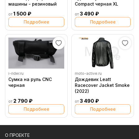
машины - резиновый
Compact черная XL
1 500 ₽
3 490 ₽
от
от
Подробнее
Подробнее
i-rider.ru
moto-active.ru
Сумка на руль CNC
Дождевик Leatt
черная
Racecover Jacket Smoke
(2022)
2 790 ₽
3 490 ₽
от
от
Подробнее
Подробнее
О ПРОЕКТЕ