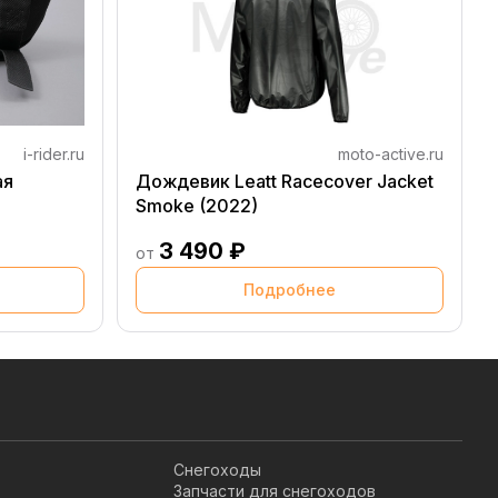
i-rider.ru
moto-active.ru
ая
Дождевик Leatt Racecover Jacket
Smoke (2022)
3 490 ₽
от
Подробнее
Снегоходы
Запчасти для снегоходов