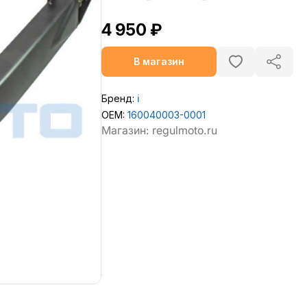
4 950 ₽
В магазин
Бренд:
ℹ️
OEM:
160040003-0001