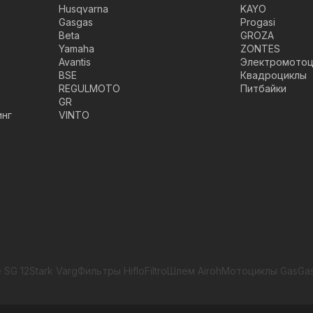
Husqvarna
KAYO
Gasgas
Progasi
Beta
GROZA
Yamaha
ZONTES
Avantis
Электромотоц
BSE
Квадроциклы
REGULMOTO
Питбайки
GR
инг
VINTO
 SG 12
Stark Varg
Фильтры HifloFiltro
Шлем Airoh
Мотоциклы GasGa