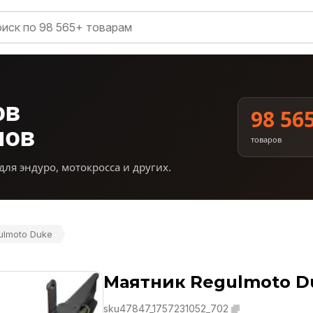
ов
98 56
нов
товаров
для эндуро, мотокросса и других.
ulmoto Duke
Маятник Regulmoto D
sku47847_1757231052_702