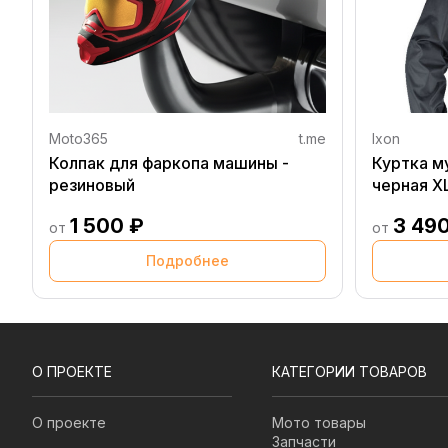
Moto365
t.me
Ixon
Колпак для фаркопа машины -
Куртка м
резиновый
черная X
1 500 ₽
3 49
от
от
Подробнее
О ПРОЕКТЕ
КАТЕГОРИИ ТОВАРОВ
О проекте
Мото товары
Запчасти