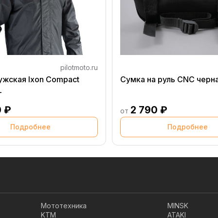
pilotmoto.ru
ужская Ixon Compact
Сумка на руль CNC черн
L
0 ₽
2 790 ₽
от
Подробнее
Подробнее
Мототехника
MINSK
KTM
ATAKI