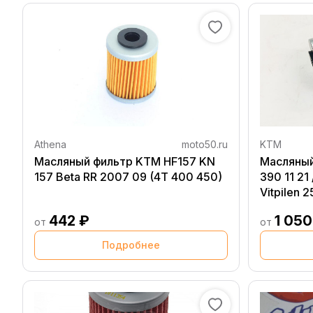
Athena
moto50.ru
KTM
Масляный фильтр KTM HF157 KN
Масляный
157 Beta RR 2007 09 (4T 400 450)
390 11 21 
Vitpilen 2
442 ₽
1 050
от
от
Подробнее