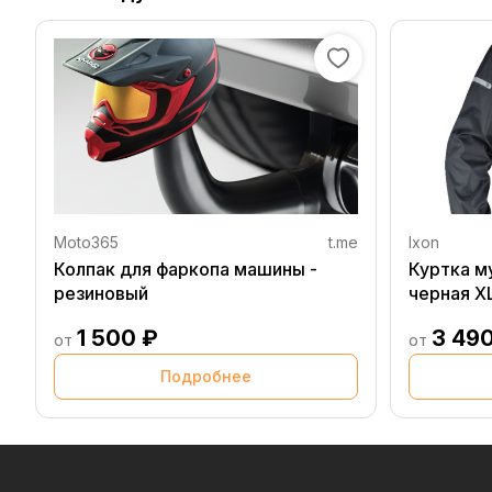
Moto365
t.me
Ixon
Колпак для фаркопа машины -
Куртка м
резиновый
черная X
1 500 ₽
3 49
от
от
Подробнее