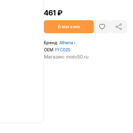
461 ₽
В магазин
Бренд:
Athena
ℹ️
OEM:
FFC025