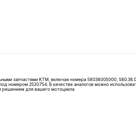
ными запчастями KTM, включая номера 58038005000, 580.38.005
s под номером 2520754. В качестве аналогов можно использовать
ым решением для вашего мотоцикла.