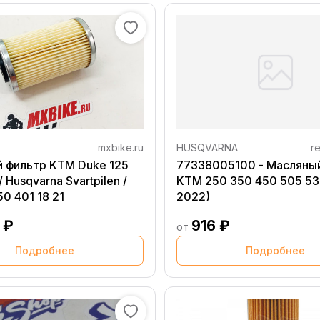
mxbike.ru
HUSQVARNA
re
 фильтр KTM Duke 125
77338005100 - Масляны
/ Husqvarna Svartpilen /
KTM 250 350 450 505 53
50 401 18 21
2022)
 ₽
916 ₽
от
Подробнее
Подробнее