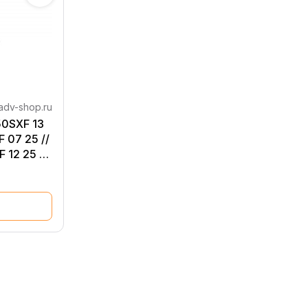
adv-shop.ru
50SXF 13
 07 25 //
 12 25 /
/ 450 500
7 ктм,
 )