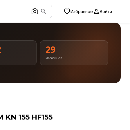
Избранное
Войти
2
29
магазинов
 KN 155 HF155