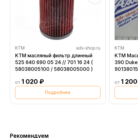
KTM
adv-shop.ru
KTM
KTM масляный фильтр длинный
KTM Масл
525 640 690 05 24 // 701 16 24 (
390 Duke 
58038005100 / 58038005000 )
90138015
1 020 ₽
1 200
от
от
Подробнее
Рекомендуем