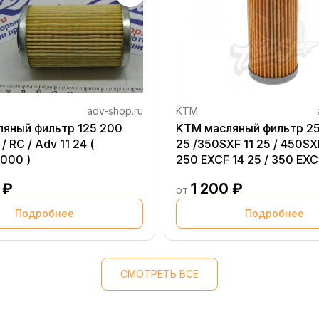
adv-shop.ru
KTM
яный фильтр 125 200
KTM масляный фильтр 2
/ RC / Adv 11 24 (
25 /350SXF 11 25 / 450SXF
000 )
250 EXCF 14 25 / 350 EXCF
400 450 530 EXCF 08 11 
 ₽
1 200 ₽
EXCF 17 25 / Freeride 14 1
от
husqvarna ( 77338005100
Подробнее
Подробнее
СМОТРЕТЬ ВСЕ