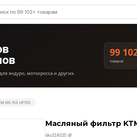
ов
99 10
нов
товаров
для эндуро, мотокросса и других.
M KN 155 HF155
Масляный фильтр KTM
sku124025