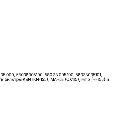
.000, 58038005100, 580.38.005.100, 58038005101,
 фильтры K&N (KN-155), MAHLE (OX115), Hiflo (HF155) и