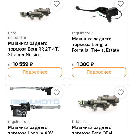
Beta
regulmoto.ru
moto50.ru
Машинка заднего
Машинка заднего
тормоза Longjia
тормоза Beta RR 2T 4T,
Formula, Trevis, Estate
Xtrainer Nissin
10 559 ₽
1 300 ₽
от
от
Подробнее
Подробнее
regulmoto.ru
i-rider.ru
Машинка заднего
Машинка заднего
тормоза Longjia XDV
тормоза Beta OEM