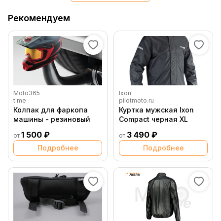
Рекомендуем
Moto365
Ixon
t.me
pilotmoto.ru
Колпак для фаркопа
Куртка мужская Ixon
машины - резиновый
Compact черная XL
1 500 ₽
3 490 ₽
от
от
Подробнее
Подробнее