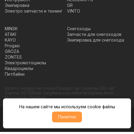
Экипировка
GR
Электро запчасти и тюнинг
VINTO
MINSK
Снегоходы
ATAKI
Запчасти для снегоходов
KAYO
Экипировка для снегохода
Progasi
GROZA
ZONTES
Электромотоциклы
Квадроциклы
Питбайки
Купить эндуро мотоцикл
Эндуро мотоциклы 250 см³
Gaerne SG 12
Stark Varg
Фильтры HifloFiltro
Шлем Airoh
Мотоциклы GasGas
На нашем сайте мы используем cookie файлы
© Moto365, Все права защищены
Понятно
Политика обратботки персональных данных