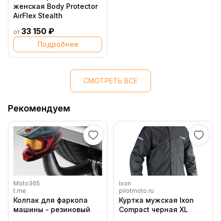
женская Body Protector
AirFlex Stealth
33 150 ₽
от
Подробнее
СМОТРЕТЬ ВСЕ
Рекомендуем
Moto365
Ixon
t.me
pilotmoto.ru
Колпак для фаркопа
Куртка мужская Ixon
машины - резиновый
Compact черная XL