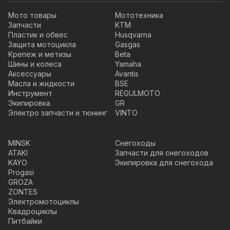
Мото товары
Мототехника
Запчасти
KTM
Пластик и обвес
Husqvarna
Защита мотоцикла
Gasgas
Крепеж и метизы
Beta
Шины и колеса
Yamaha
Аксессуары
Avantis
Масла и жидкости
BSE
Инструмент
REGULMOTO
Экипировка
GR
Электро запчасти и тюнинг
VINTO
MINSK
Снегоходы
ATAKI
Запчасти для снегоходов
KAYO
Экипировка для снегохода
Progasi
GROZA
ZONTES
Электромотоциклы
Квадроциклы
Питбайки