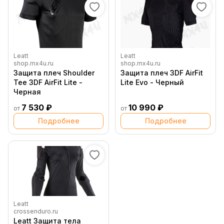
Leatt
Leatt
shop.mx4u.ru
shop.mx4u.ru
Защита плеч Shoulder
Защита плеч 3DF AirFit
Tee 3DF AirFit Lite -
Lite Evo - Черный
Черная
7 530 ₽
10 990 ₽
от
от
Подробнее
Подробнее
Leatt
crossenduro.ru
Leatt Защита тела