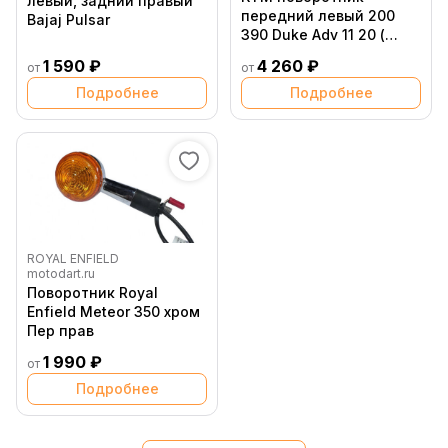
левый, задний правый
передний левый 200
Bajaj Pulsar
390 Duke Adv 11 20 (
91214025000 /
1 590 ₽
4 260 ₽
от
от
90114126000 )
Подробнее
Подробнее
ROYAL ENFIELD
motodart.ru
Поворотник Royal
Enfield Meteor 350 хром
Пер прав
1 990 ₽
от
Подробнее