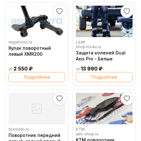
regulmoto.ru
Leatt
shop.mx4u.ru
Кулак поворотный
Защита коленей Dual
левый XMR200
Axis Pro - Белые
2 550 ₽
13 990 ₽
от
от
Подробнее
Подробнее
foxmoto.ru
KTM
adv-shop.ru
Поворотник передний
KTM поворотник