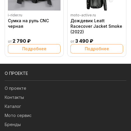
i-rider.ru
moto-active.ru
Сумка на руль CNC
Дождевик Leatt
черная
Racecover Jacket Smoke
(2022)
2 790 ₽
3 490 ₽
от
от
Подробнее
Подробнее
О ПРОЕКТЕ
О проекте
Контакты
Каталог
Мото сервис
Бренды