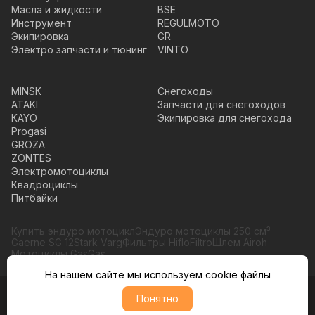
Масла и жидкости
BSE
Инструмент
REGULMOTO
Экипировка
GR
Электро запчасти и тюнинг
VINTO
MINSK
Снегоходы
ATAKI
Запчасти для снегоходов
KAYO
Экипировка для снегохода
Progasi
GROZA
ZONTES
Электромотоциклы
Квадроциклы
Питбайки
Купить эндуро мотоцикл
Эндуро мотоциклы 250 см³
Gaerne SG 12
Stark Varg
Фильтры HifloFiltro
Шлем Airoh
Мотоциклы GasGas
На нашем сайте мы используем cookie файлы
Понятно
© Moto365, Все права защищены
Политика обратботки персональных данных