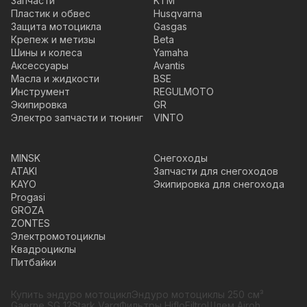
Запчасти
KTM
Пластик и обвес
Husqvarna
Защита мотоцикла
Gasgas
Крепеж и метизы
Beta
Шины и колеса
Yamaha
Аксессуары
Avantis
Масла и жидкости
BSE
Инструмент
REGULMOTO
Экипировка
GR
Электро запчасти и тюнинг
VINTO
MINSK
Снегоходы
ATAKI
Запчасти для снегоходов
KAYO
Экипировка для снегохода
Progasi
GROZA
ZONTES
Электромотоциклы
Квадроциклы
Питбайки
Купить эндуро мотоцикл
Эндуро мотоциклы 250 см³
Gaerne SG 12
Stark Varg
Фильтры HifloFiltro
Шлем Airoh