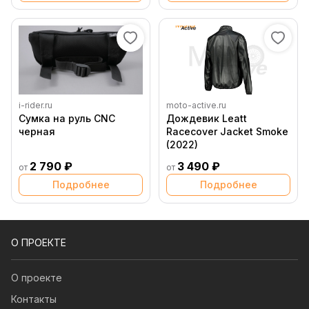
i-rider.ru
moto-active.ru
Сумка на руль CNC
Дождевик Leatt
черная
Racecover Jacket Smoke
(2022)
2 790 ₽
3 490 ₽
от
от
Подробнее
Подробнее
О ПРОЕКТЕ
О проекте
Контакты