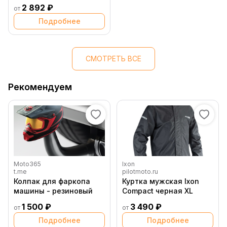
78038001017 )
2 892 ₽
от
Подробнее
СМОТРЕТЬ ВСЕ
Рекомендуем
Moto365
Ixon
t.me
pilotmoto.ru
Колпак для фаркопа
Куртка мужская Ixon
машины - резиновый
Compact черная XL
1 500 ₽
3 490 ₽
от
от
Подробнее
Подробнее