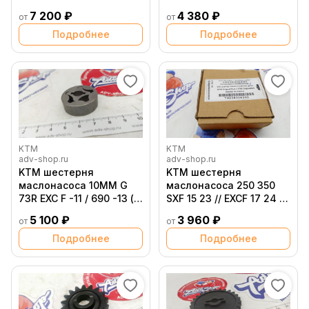
EXCF 17 23 / 1190 1290
75032050001 )
7 200 ₽
4 380 ₽
от
от
Adv 08 22 ( 61238011100 /
61238011000 /
Подробнее
Подробнее
61238111000 )
KTM
KTM
adv-shop.ru
adv-shop.ru
KTM шестерня
KTM шестерня
маслонасоса 10MM G
маслонасоса 250 350
73R EXC F -11 / 690 -13 (
SXF 15 23 // EXCF 17 24 (
59038011010 )
79238006300 /
5 100 ₽
3 960 ₽
от
от
79238006100 /
79238006000)
Подробнее
Подробнее