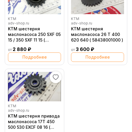
KTM
KTM
adv-shop.ru
adv-shop.ru
KTM шестерня
KTM шестерня
маслонасоса 250 SXF 05
маслонасоса 26 Т 400
15 / 350 SXF 11 15 (
620 640 ( 58438001000 )
77038006100 /
2 880 ₽
3 600 ₽
от
от
77038006000 )
Подробнее
Подробнее
KTM
adv-shop.ru
KTM шестерня привода
маслонасоса 17T 450
500 530 EXCF 08 16 (