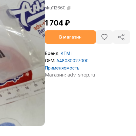
sku112660
1 704 ₽
В магазин
Бренд:
KTM
ℹ️
OEM:
A48030027000
Применяемость