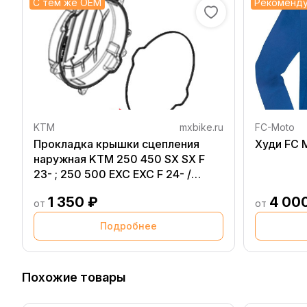
С тем же OEM
Рекоменд
KTM
mxbike.ru
FC-Moto
Прокладка крышки сцепления
Худи F
наружная KTM 250 450 SX SX F
23- ; 250 500 EXC EXC F 24- /
Husqvarna TC FC 250 450 23- ; TE
1 350 ₽
4 00
FE 250 501 24- / GasGas MC MC F
от
от
250 450 24- ; EC EC F 250 450 24-
Подробнее
Похожие товары