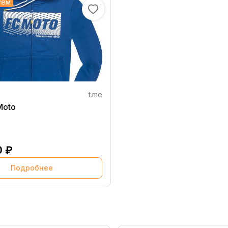
уем
t.me
C Moto
0 ₽
Подробнее