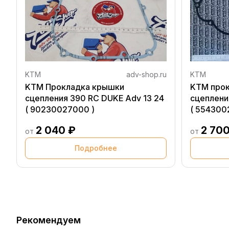
KTM
adv-shop.ru
KTM
KTM Прокладка крышки
KTM про
сцепления 390 RC DUKE Adv 13 24
сцепления
( 90230027000 )
( 554300
2 040 ₽
2 700
от
от
Подробнее
Рекомендуем