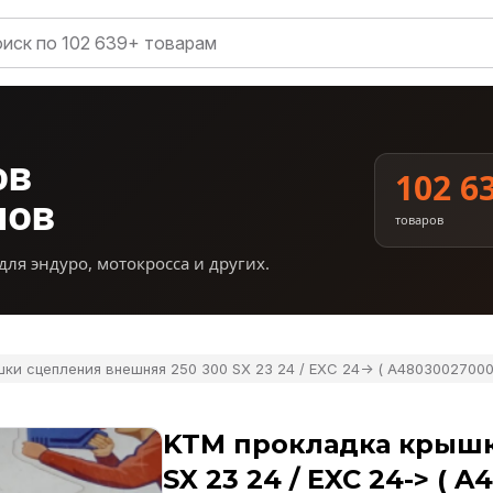
ов
102 6
нов
товаров
для эндуро, мотокросса и других.
ки сцепления внешняя 250 300 SX 23 24 / EXC 24-> ( A48030027000
KTM прокладка крышк
SX 23 24 / EXC 24-> ( 