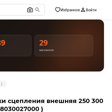
Избранное
Войти
39
29
магазинов
 )
и сцепления внешняя 250 300
A48030027000 )