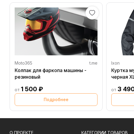
Moto365
t.me
Ixon
Колпак для фаркопа машины -
Куртка м
резиновый
черная X
1 500 ₽
3 49
от
от
Подробнее
О ПРОЕКТЕ
КАТЕГОРИИ ТОВАРОВ