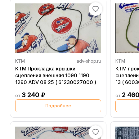
KTM
adv-shop.ru
KTM
KTM Прокладка крышки
KTM про
сцепления внешняя 1090 1190
сцеплени
1290 ADV 08 25 ( 61230027000 )
13 ( 600
3 240 ₽
2 460
от
от
Подробнее