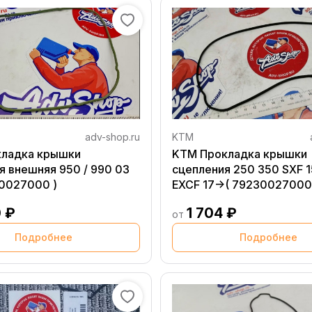
adv-shop.ru
KTM
кладка крышки
KTM Прокладка крышки
я внешняя 950 / 990 03
сцепления 250 350 SXF 15
30027000 )
EXCF 17->( 79230027000
 ₽
1 704 ₽
от
Подробнее
Подробнее