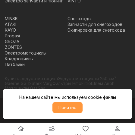
Электро запчасти и тюнинг
VINTO
MINSK
Снегоходы
ATAKI
Запчасти для снегоходов
KAYO
Экипировка для снегохода
Progasi
GROZA
ZONTES
Электромотоциклы
Квадроциклы
Питбайки
Купить эндуро мотоцикл
Эндуро мотоциклы 250 см³
Gaerne SG 12
Stark Varg
Фильтры HifloFiltro
Шлем Airoh
Мотоциклы GasGas
На нашем сайте мы используем cookie файлы
Понятно
© Moto365, Все права защищены
Политика обратботки персональных данных