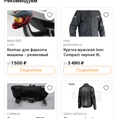
Рекомендуем
Moto365
Ixon
t.me
pilotmoto.ru
Колпак для фаркопа
Куртка мужская Ixon
машины - резиновый
Compact черная XL
1 500 ₽
3 490 ₽
от
от
Подробнее
Подробнее
i-rider.ru
moto-active.ru