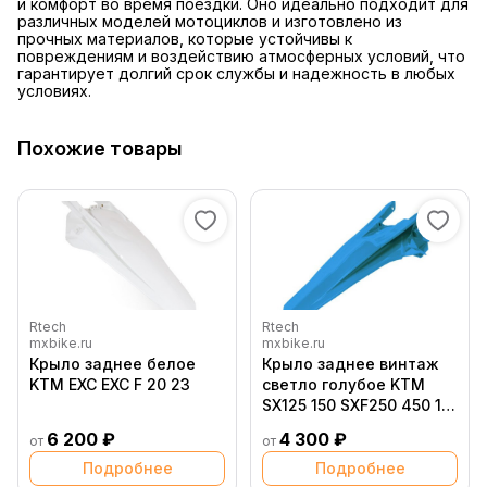
и комфорт во время поездки. Оно идеально подходит для
различных моделей мотоциклов и изготовлено из
прочных материалов, которые устойчивы к
повреждениям и воздействию атмосферных условий, что
гарантирует долгий срок службы и надежность в любых
условиях.
Похожие товары
Rtech
Rtech
mxbike.ru
mxbike.ru
Крыло заднее белое
Крыло заднее винтаж
KTM EXC EXC F 20 23
светло голубое KTM
SX125 150 SXF250 450 16
18 # SX250 XC XC F250
6 200 ₽
4 300 ₽
от
от
450 17 18
Подробнее
Подробнее