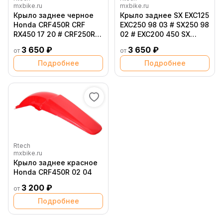
mxbike.ru
mxbike.ru
Крыло заднее черное
Крыло заднее SX EXC125
Honda CRF450R CRF
EXC250 98 03 # SX250 98
RX450 17 20 # CRF250R
02 # EXC200 450 SX
18 20 # CRF RX250 19 20
EXC525 03 черное
3 650 ₽
3 650 ₽
от
от
Подробнее
Подробнее
Rtech
mxbike.ru
Крыло заднее красное
Honda CRF450R 02 04
3 200 ₽
от
Подробнее