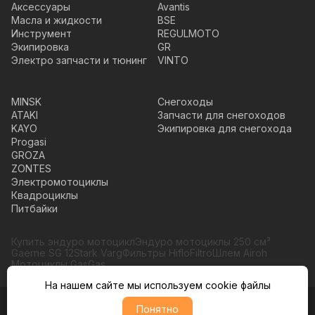
Аксессуары
Avantis
Масла и жидкости
BSE
Инструмент
REGULMOTO
Экипировка
GR
Электро запчасти и тюнинг
VINTO
MINSK
Снегоходы
ATAKI
Запчасти для снегоходов
KAYO
Экипировка для снегохода
Progasi
GROZA
ZONTES
Электромотоциклы
Квадроциклы
Питбайки
Купить эндуро мотоцикл
Эндуро мотоциклы 250 см³
Gaerne SG 12
Stark Varg
Фильтры HifloFiltro
Шлем Airoh
Мотоциклы GasGas
На нашем сайте мы используем cookie файлы
Понятно
© Moto365, Все права защищены