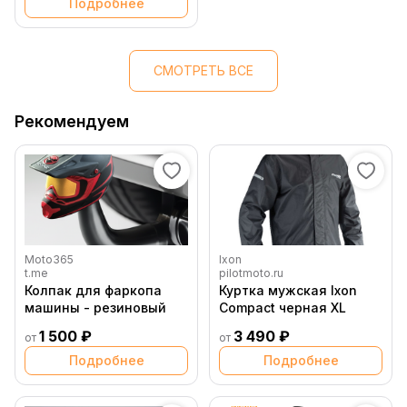
Подробнее
СМОТРЕТЬ ВСЕ
Рекомендуем
Moto365
Ixon
t.me
pilotmoto.ru
Колпак для фаркопа
Куртка мужская Ixon
машины - резиновый
Compact черная XL
1 500 ₽
3 490 ₽
от
от
Подробнее
Подробнее