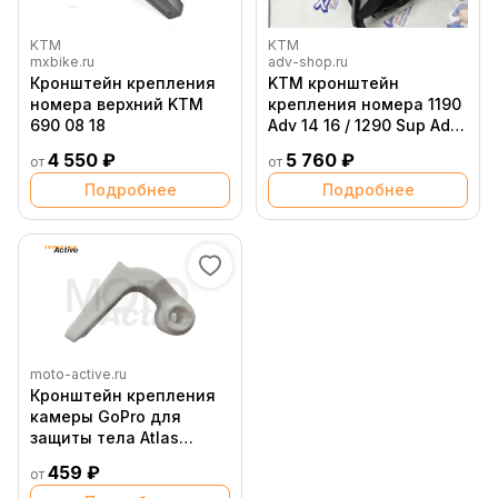
KTM
KTM
mxbike.ru
adv-shop.ru
Кронштейн крепления
KTM кронштейн
номера верхний KTM
крепления номера 1190
690 08 18
Adv 14 16 / 1290 Sup Adv
16 20 ( 60308015000 )
4 550 ₽
5 760 ₽
от
от
Подробнее
Подробнее
moto-active.ru
Кронштейн крепления
камеры GoPro для
защиты тела Atlas
defender белый
459 ₽
от