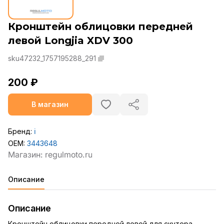
Кронштейн облицовки передней
левой Longjia XDV 300
sku47232_1757195288_291
200 ₽
В магазин
Бренд:
ℹ️
OEM:
3443648
Описание
Описание
Кронштейн облицовки передней левой для скутера