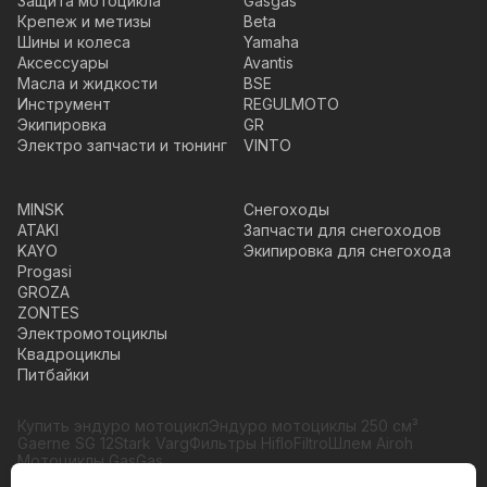
Защита мотоцикла
Gasgas
Крепеж и метизы
Beta
Шины и колеса
Yamaha
Аксессуары
Avantis
Масла и жидкости
BSE
Инструмент
REGULMOTO
Экипировка
GR
Электро запчасти и тюнинг
VINTO
MINSK
Снегоходы
ATAKI
Запчасти для снегоходов
KAYO
Экипировка для снегохода
Progasi
GROZA
ZONTES
Электромотоциклы
Квадроциклы
Питбайки
Купить эндуро мотоцикл
Эндуро мотоциклы 250 см³
Gaerne SG 12
Stark Varg
Фильтры HifloFiltro
Шлем Airoh
Мотоциклы GasGas