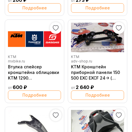
200 ₽
273 ₽
от
от
Подробнее
Подробнее
KTM
KTM
mxbike.ru
adv-shop.ru
Втулка спейсер
KTM Кронштейн
кронштейна облицовки
приборной панели 150
KTM 1290
500 EXC EXCF 24-> (
SuperAdventure 17 21
A49014060000 )
600 ₽
2 640 ₽
от
от
Подробнее
Подробнее