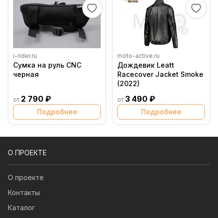
i-rider.ru
moto-active.ru
Сумка на руль CNC
Дождевик Leatt
черная
Racecover Jacket Smoke
(2022)
2 790 ₽
3 490 ₽
от
от
Подробнее
Подробнее
О ПРОЕКТЕ
О проекте
Контакты
Каталог