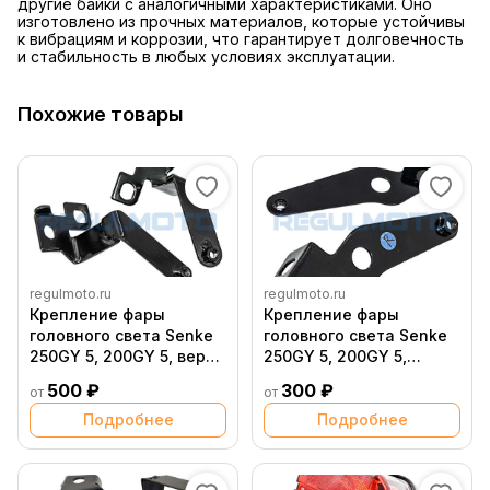
другие байки с аналогичными характеристиками. Оно
изготовлено из прочных материалов, которые устойчивы
к вибрациям и коррозии, что гарантирует долговечность
и стабильность в любых условиях эксплуатации.
Похожие товары
regulmoto.ru
regulmoto.ru
Крепление фары
Крепление фары
головного света Senke
головного света Senke
250GY 5, 200GY 5, верх
250GY 5, 200GY 5,
крепление
правое нижнее
500 ₽
300 ₽
от
от
поворотников
Подробнее
Подробнее