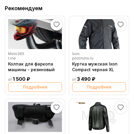
Рекомендуем
Moto365
Ixon
t.me
pilotmoto.ru
Колпак для фаркопа
Куртка мужская Ixon
машины - резиновый
Compact черная XL
1 500 ₽
3 490 ₽
от
от
Подробнее
Подробнее