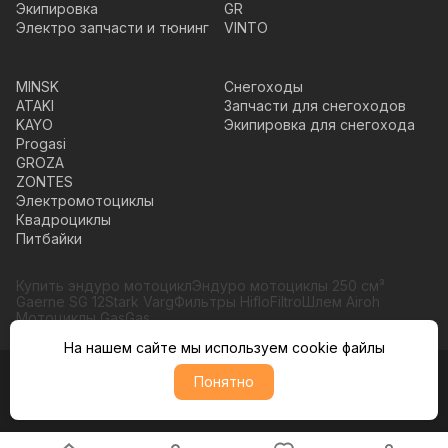
Экипировка
GR
Электро запчасти и тюнинг
VINTO
MINSK
Снегоходы
ATAKI
Запчасти для снегоходов
KAYO
Экипировка для снегохода
Progasi
GROZA
ZONTES
Электромотоциклы
Квадроциклы
Питбайки
Купить эндуро мотоцикл
Эндуро мотоциклы 250 см³
Gaerne SG 12
Stark Varg
Фильтры HifloFiltro
Шлем Airoh
Мотоциклы GasGas
На нашем сайте мы используем cookie файлы
Понятно
© Moto365, Все права защищены
Политика обратботки персональных данных