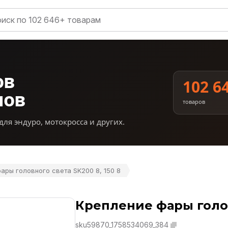
ов
102 6
нов
товаров
для эндуро, мотокросса и других.
ары головного света SK200 8, 150 8
Крепление фары голов
sku59870_1758534069_384