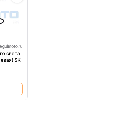
egulmoto.ru
го света
левая) SK