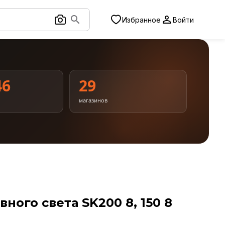
Избранное
Войти
46
29
магазинов
ного света SK200 8, 150 8