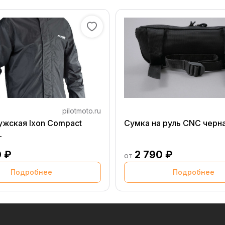
pilotmoto.ru
ужская Ixon Compact
Сумка на руль CNC черн
L
0 ₽
2 790 ₽
от
Подробнее
Подробнее