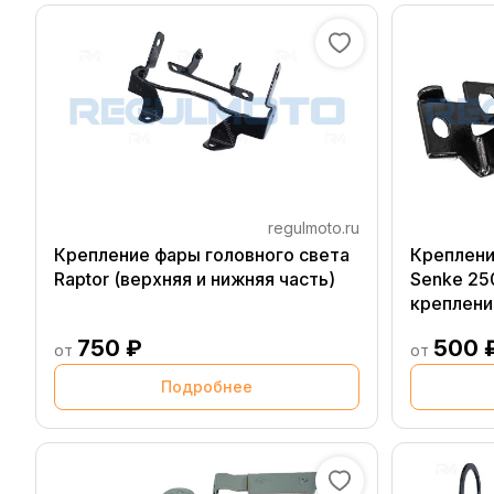
regulmoto.ru
Крепление фары головного света
Креплени
Raptor (верхняя и нижняя часть)
Senke 25
креплени
750 ₽
500 
от
от
Подробнее