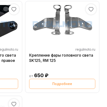
egulmoto.ru
regulmoto.ru
го света
Крепление фары головного света
, правое
SK125, RM 125
650 ₽
от
Подробнее