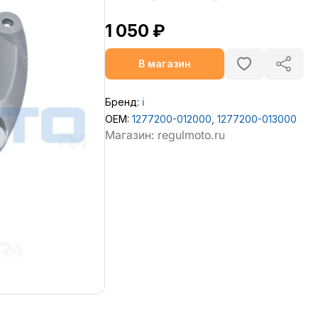
1 050 ₽
В магазин
Бренд:
ℹ️
OEM:
1277200-012000, 1277200-013000