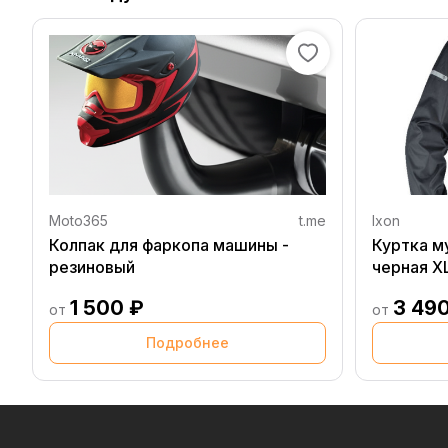
Moto365
t.me
Ixon
Колпак для фаркопа машины -
Куртка м
резиновый
черная X
1 500 ₽
3 49
от
от
Подробнее