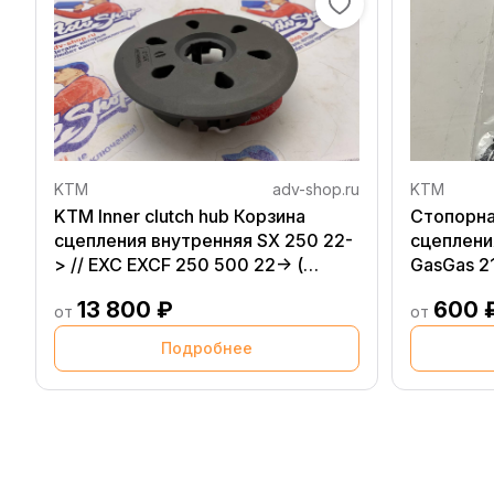
KTM
adv-shop.ru
KTM
KTM Inner clutch hub Корзина
Стопорна
сцепления внутренняя SX 250 22-
сцепления
> // EXC EXCF 250 500 22-> (
GasGas 2
78132002400 )
13 800 ₽
600 
от
от
Подробнее