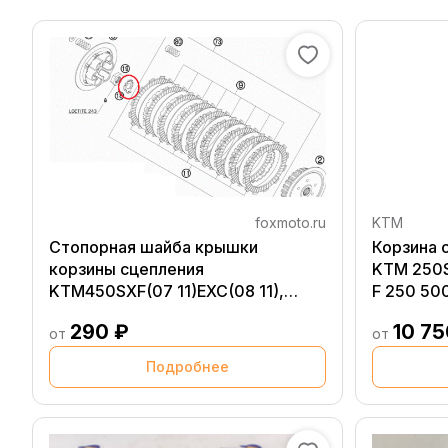
foxmoto.ru
KTM
Стопорная шайба крышки
Корзина 
корзины сцепления
KTM 250SX, 
KTM450SXF(07 11)EXC(08 11),
F 250 500
original
FC450 22-
290 ₽
10 75
от
GasGas M
от
EC F 250 
Подробнее