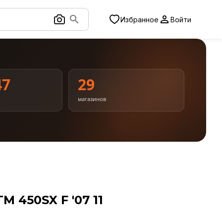
Избранное
Войти
47
29
магазинов
 450SX F '07 11