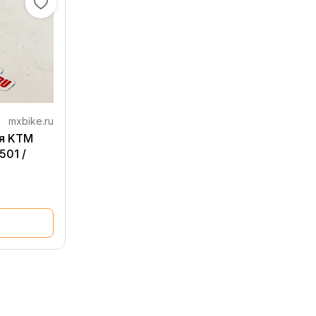
mxbike.ru
ия KTM
501 /