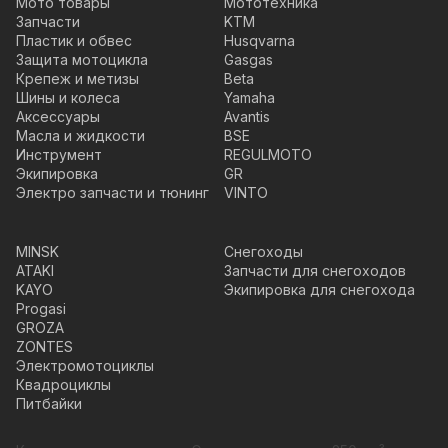
Мото товары
Мототехника
Запчасти
KTM
Пластик и обвес
Husqvarna
Защита мотоцикла
Gasgas
Крепеж и метизы
Beta
Шины и колеса
Yamaha
Аксессуары
Avantis
Масла и жидкости
BSE
Инструмент
REGULMOTO
Экипировка
GR
Электро запчасти и тюнинг
VINTO
MINSK
Снегоходы
ATAKI
Запчасти для снегоходов
KAYO
Экипировка для снегохода
Progasi
GROZA
ZONTES
Электромотоциклы
Квадроциклы
Питбайки