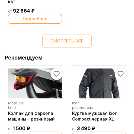
квт
92 664 ₽
от
Подробнее
СМОТРЕТЬ ВСЕ
Рекомендуем
Moto365
Ixon
t.me
pilotmoto.ru
Колпак для фаркопа
Куртка мужская Ixon
машины - резиновый
Compact черная XL
1 500 ₽
3 490 ₽
от
от