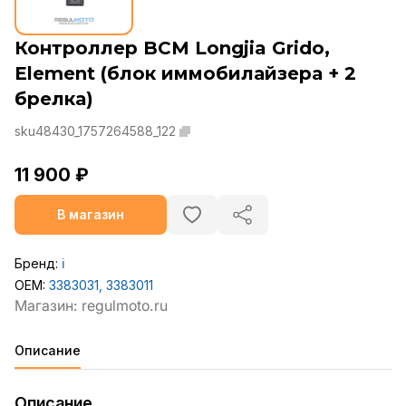
Контроллер BCM Longjia Grido,
Element (блок иммобилайзера + 2
брелка)
sku48430_1757264588_122
11 900 ₽
В магазин
Бренд:
ℹ️
OEM:
3383031, 3383011
Описание
Описание