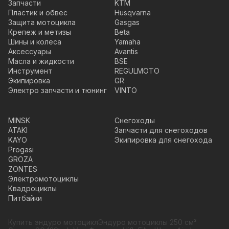
Запчасти
KTM
Пластик и обвес
Husqvarna
Защита мотоцикла
Gasgas
Крепеж и метизы
Beta
Шины и колеса
Yamaha
Аксессуары
Avantis
Масла и жидкости
BSE
Инструмент
REGULMOTO
Экипировка
GR
Электро запчасти и тюнинг
VINTO
MINSK
Снегоходы
ATAKI
Запчасти для снегоходов
KAYO
Экипировка для снегохода
Progasi
GROZA
ZONTES
Электромотоциклы
Квадроциклы
Питбайки
Купить эндуро мотоцикл
Эндуро мотоциклы 250 см³