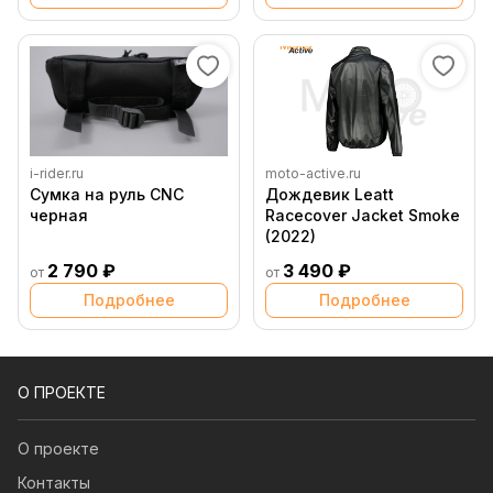
i-rider.ru
moto-active.ru
Сумка на руль CNC
Дождевик Leatt
черная
Racecover Jacket Smoke
(2022)
2 790 ₽
3 490 ₽
от
от
Подробнее
Подробнее
О ПРОЕКТЕ
О проекте
Контакты