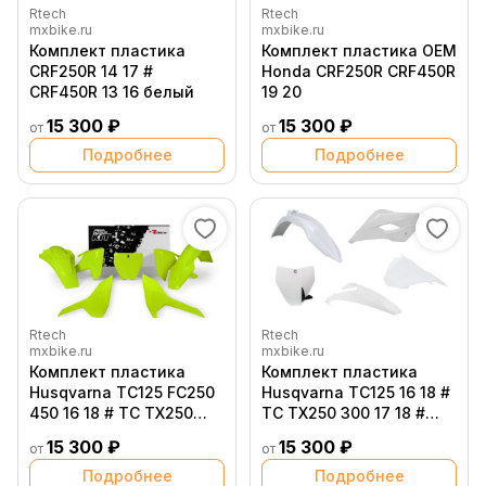
Rtech
Rtech
mxbike.ru
mxbike.ru
Комплект пластика
Комплект пластика OEM
CRF250R 14 17 #
Honda CRF250R CRF450R
CRF450R 13 16 белый
19 20
15 300 ₽
15 300 ₽
от
от
Подробнее
Подробнее
Rtech
Rtech
mxbike.ru
mxbike.ru
Комплект пластика
Комплект пластика
Husqvarna TC125 FC250
Husqvarna TC125 16 18 #
450 16 18 # TC TX250
TC TX250 300 17 18 #
300 FS FX350 450 17 18
FC250 450 16 18 Original
15 300 ₽
15 300 ₽
от
от
Neon Yellow
Подробнее
Подробнее