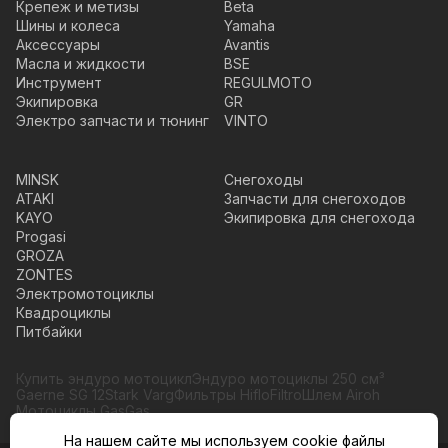
Крепеж и метизы
Beta
Шины и колеса
Yamaha
Аксессуары
Avantis
Масла и жидкости
BSE
Инструмент
REGULMOTO
Экипировка
GR
Электро запчасти и тюнинг
VINTO
MINSK
Снегоходы
ATAKI
Запчасти для снегоходов
KAYO
Экипировка для снегохода
Progasi
GROZA
ZONTES
Электромотоциклы
Квадроциклы
Питбайки
Купить эндуро мотоцикл
Эндуро мотоциклы 250 см³
Gaerne SG 12
Stark Varg
Фильтры HifloFiltro
Шлем Airoh
Мотоциклы GasGas
На нашем сайте мы используем cookie файлы