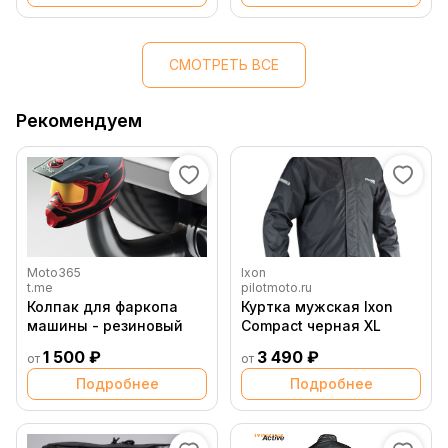
СМОТРЕТЬ ВСЕ
Рекомендуем
Moto365
Ixon
t.me
pilotmoto.ru
Колпак для фаркопа
Куртка мужская Ixon
машины - резиновый
Compact черная XL
1 500 ₽
3 490 ₽
от
от
Подробнее
Подробнее