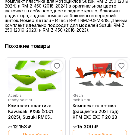
Комплект пластика для мотоциклов Suzuki RM-Z 250 (2019-
2024) и RM-Z 450 (2018-2024) в оригинальном цвете
включает в себя переднее и заднее крыло, боковины
радиатора, задние номерные боковины и передний
щиток. Номер детали - RTech R-KITRMZ-OEM-518. Данный
комплект идеально подходит для моделей Suzuki RM-Z
250 (2019-2023) и RM-Z 450 (2018-2023).
Похожие товары
Acerbis
Rtech
readytodirt.ru
mxbike.ru
Комплект пластика
Комплект пластика
Kawasaki KX65 (2001
(расцветка 2021 год)
2025), Suzuki RM65
KTM EXC EXC F 20 23
(2003 2018), Зеленый
12 153 ₽
15 300 ₽
от
от
Подробнее
Подробнее