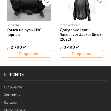
i-rider.ru
moto-active.ru
Сумка на руль CNC
Дождевик Leatt
черная
Racecover Jacket Smoke
(2022)
2 790 ₽
3 490 ₽
от
от
Подробнее
Подробнее
О ПРОЕКТЕ
О проекте
Контакты
Каталог
Мото сервис