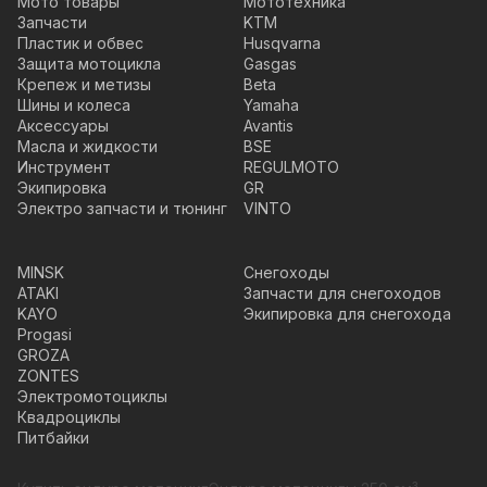
Мото товары
Мототехника
Запчасти
KTM
Пластик и обвес
Husqvarna
Защита мотоцикла
Gasgas
Крепеж и метизы
Beta
Шины и колеса
Yamaha
Аксессуары
Avantis
Масла и жидкости
BSE
Инструмент
REGULMOTO
Экипировка
GR
Электро запчасти и тюнинг
VINTO
MINSK
Снегоходы
ATAKI
Запчасти для снегоходов
KAYO
Экипировка для снегохода
Progasi
GROZA
ZONTES
Электромотоциклы
Квадроциклы
Питбайки