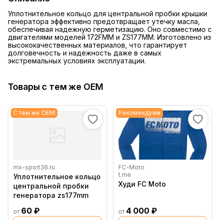
Уплотнительное кольцо для центральной пробки крышки
генератора эффективно предотвращает утечку масла,
обеспечивая надежную герметизацию. Оно совместимо с
двигателями моделей 172FMM и ZS177MM. Изготовлено из
высококачественных материалов, что гарантирует
долговечность и надежность даже в самых
экстремальных условиях эксплуатации.
Товары с тем же OEM
С тем же OEM
Рекомендуем
mx-sport36.ru
FC-Moto
t.me
Уплотнительное кольцо
Худи FC Moto
центральной пробки
генератора zs177mm
60 ₽
4 000 ₽
от
от