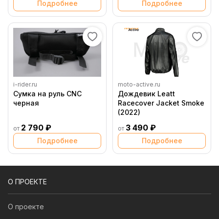
Подробнее
Подробнее
i-rider.ru
moto-active.ru
Сумка на руль CNC
Дождевик Leatt
черная
Racecover Jacket Smoke
(2022)
2 790 ₽
3 490 ₽
от
от
Подробнее
Подробнее
О ПРОЕКТЕ
О проекте