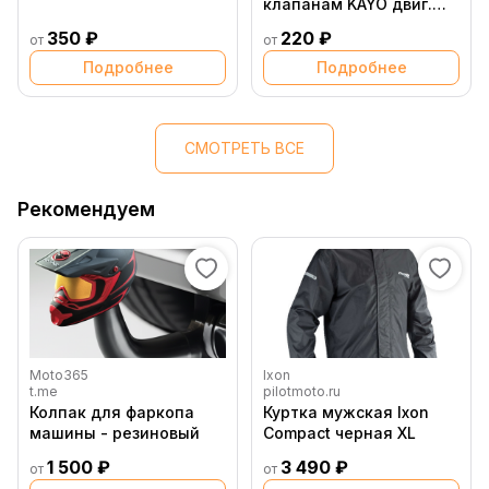
клапанам KAYO двиг.
YX150,160 см3 CN
350 ₽
220 ₽
от
от
Подробнее
Подробнее
СМОТРЕТЬ ВСЕ
Рекомендуем
Moto365
Ixon
t.me
pilotmoto.ru
Колпак для фаркопа
Куртка мужская Ixon
машины - резиновый
Compact черная XL
1 500 ₽
3 490 ₽
от
от