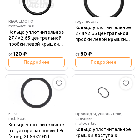
REGULMOTO
regulmoto.ru
moto-active.ru
Кольцо уплотнительное
Кольцо уплотнительное
27,4x2,65 центральной
27,4x2,65 центральной
пробки левой крышки
пробки левой крышки
картера 172FMM,
картера 172FMM,
169FMM
120 ₽
50 ₽
от
от
169FMM
Подробнее
Подробнее
KTM
Прокладки, уплотнители,
mxbike.ru
сальники
motodart.ru
Кольцо уплотнительное
Кольцо уплотнительное
актуатора заслонки TBi
крышки доступа к
(X ring 21.89x2.62)