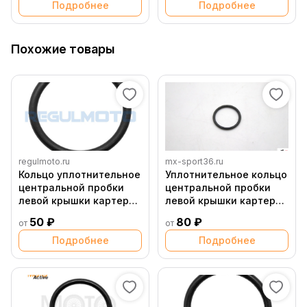
Подробнее
Подробнее
Похожие товары
regulmoto.ru
mx-sport36.ru
Кольцо уплотнительное
Уплотнительное кольцо
центральной пробки
центральной пробки
левой крышки картера
левой крышки картера
27x2,5 166FML Senke
172fmm
50 ₽
80 ₽
от
от
200 6, 200 20
Подробнее
Подробнее