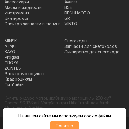
Аксессуары
Avantis
Масла и жидкости
BSE
Инструмент
REGULMOTO
Экипировка
GR
Электро запчасти и тюнинг
VINTO
MINSK
Снегоходы
ATAKI
Запчасти для снегоходов
KAYO
Экипировка для снегохода
Progasi
GROZA
ZONTES
Электромотоциклы
Квадроциклы
Питбайки
Купить эндуро мотоцикл
Эндуро мотоциклы 250 см³
Gaerne SG 12
Stark Varg
Фильтры HifloFiltro
Шлем Airoh
Мотоциклы GasGas
На нашем сайте мы используем cookie файлы
Понятно
© Moto365, Все права защищены