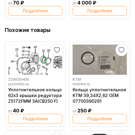
70 ₽
4 000 ₽
от
от
zs172fmm
Подробнее
Подробнее
Похожие товары
ZONGSHEN
KTM
jazzmoto.ru
mxbike.ru
Уплотнительное кольцо
Кольцо уплотнительное
62х3 крышки редуктора
KTM 39,34X2,62 OEM
ZS172FMM 3A(CB250 F)
07700390261
40 ₽
250 ₽
от
от
Подробнее
Подробнее