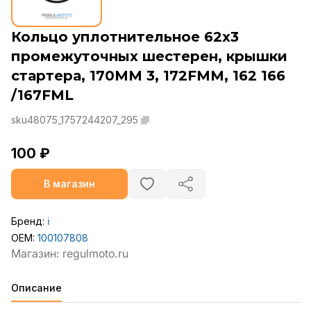
Кольцо уплотнительное 62x3
промежуточных шестерен, крышки
стартера, 170MM 3, 172FMM, 162 166
/167FML
sku48075_1757244207_295
100 ₽
В магазин
Бренд:
ℹ️
OEM:
100107808
Описание