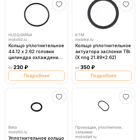
HUSQVARNA
KTM
moto50.ru
mxbike.ru
Кольцо уплотнительное
Кольцо уплотнительное
44.12 x 2.62 головки
актуатора заслонки TBi
цилиндра охлаждения
(X ring 21.89x2.62)
Husqvarna
230 ₽
350 ₽
от
от
Подробнее
Подробнее
Beta
Прокладки, уплотнители,
moto50.ru
сальники
motodart.ru
Уплотнительное кольцо