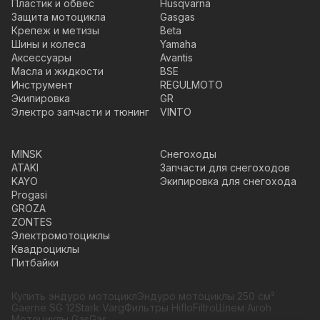
Пластик и обвес
Husqvarna
Защита мотоцикла
Gasgas
Крепеж и метизы
Beta
Шины и колеса
Yamaha
Аксессуары
Avantis
Масла и жидкости
BSE
Инструмент
REGULMOTO
Экипировка
GR
Электро запчасти и тюнинг
VINTO
MINSK
Снегоходы
ATAKI
Запчасти для снегоходов
KAYO
Экипировка для снегохода
Progasi
GROZA
ZONTES
Электромотоциклы
Квадроциклы
Питбайки
Купить эндуро мотоцикл
Эндуро мотоциклы 250 см³
Gaerne SG 12
Stark Varg
Фильтры HifloFiltro
Шлем Airoh
Мотоциклы GasGas