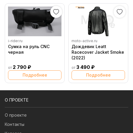
i-rider.ru
moto-active.ru
Сумка на руль CNC
Дождевик Leatt
черная
Racecover Jacket Smoke
(2022)
2 790 ₽
3 490 ₽
от
от
Подробнее
Подробнее
О ПРОЕКТЕ
О проекте
Контакты