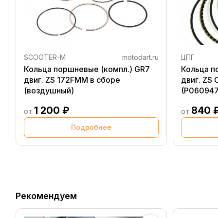
SCOOTER-M
motodart.ru
ЦПГ
Кольца поршневые (компл.) GR7
Кольца п
двиг. ZS 172FMM в сборе
двиг. ZS
(воздушный)
(P060947
1 200 ₽
840 
от
от
Подробнее
Рекомендуем