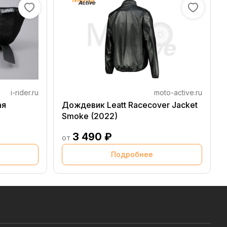
i-rider.ru
moto-active.ru
ая
Дождевик Leatt Racecover Jacket
Smoke (2022)
3 490 ₽
от
Подробнее