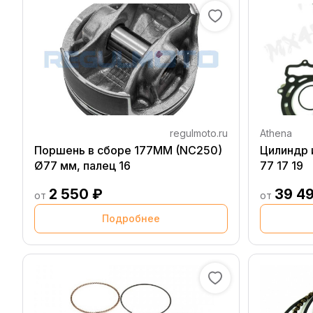
regulmoto.ru
Athena
Поршень в сборе 177MM (NC250)
Цилиндр 
Ø77 мм, палец 16
77 17 19
2 550 ₽
39 4
от
от
Подробнее