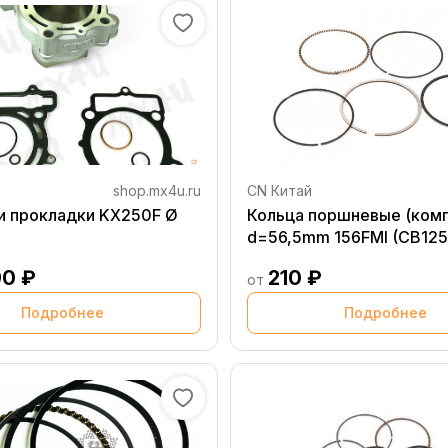
shop.mx4u.ru
CN Китай
и прокладки KX250F Ø
Кольца поршневые (комп
d=56,5mm 156FMI (CB125
90 ₽
210 ₽
от
Подробнее
Подробнее