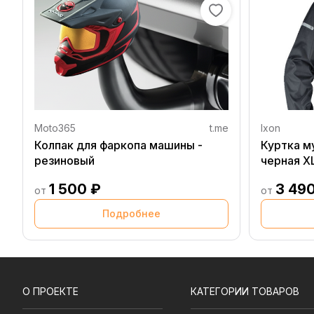
Moto365
t.me
Ixon
Колпак для фаркопа машины -
Куртка м
резиновый
черная X
1 500 ₽
3 49
от
от
Подробнее
О ПРОЕКТЕ
КАТЕГОРИИ ТОВАРОВ