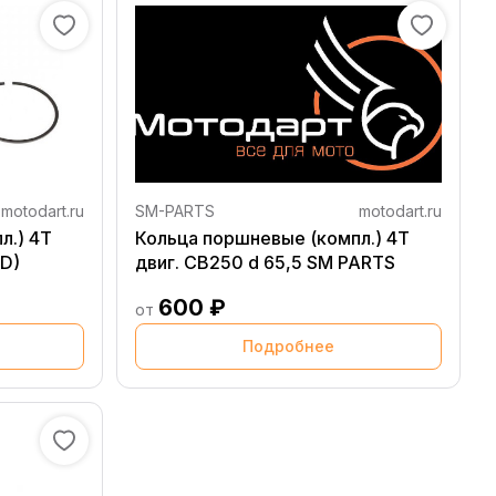
motodart.ru
SM-PARTS
motodart.ru
л.) 4T
Кольца поршневые (компл.) 4T
D)
двиг. CB250 d 65,5 SM PARTS
600 ₽
от
Подробнее