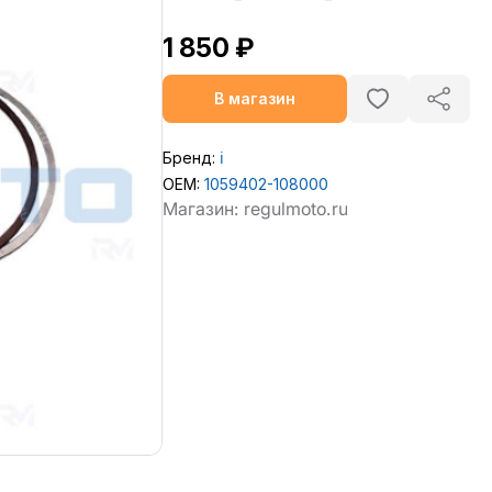
1 850 ₽
В магазин
Бренд:
ℹ️
OEM:
1059402-108000