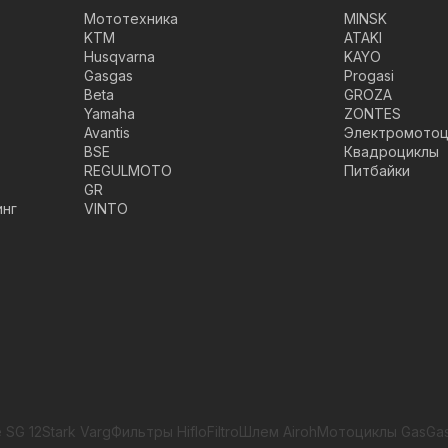
Мототехника
MINSK
KTM
ATAKI
Husqvarna
KAYO
Gasgas
Progasi
Beta
GROZA
Yamaha
ZONTES
Avantis
Электромотоц
BSE
Квадроциклы
REGULMOTO
Питбайки
GR
инг
VINTO
 SG 12
Stark Varg
Фильтры HifloFiltro
Шлем Airoh
Мотоциклы GasGa