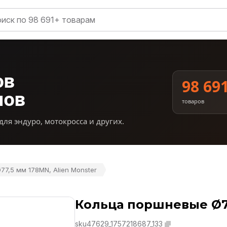
ов
98 69
нов
товаров
для эндуро, мотокросса и других.
7,5 мм 178MN, Alien Monster
Кольца поршневые Ø77
sku47629_1757218687_133