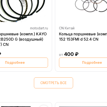
motodart.ru
CN Китай
оршневые (компл.) KAYO
Кольца поршневые (компл
 CB250D G (воздушный)
152 153FMI d 52.4 CN
) CN
₽
400 ₽
от
Подробнее
Подробнее
СМОТРЕТЬ ВСЕ