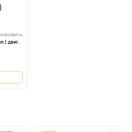
motodart.ru
.) двиг.