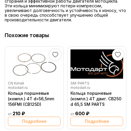
сгорания и эффективной работы двигателя мотоцикла.
Эти кольца минимизируют потери компрессии,
увеличивают долговечность и устойчивость к износу, что
в свою очередь способствует улучшению общей
производительности двигателя.
Похожие товары
CN Китай
SM-PARTS
motodart.ru
motodart.ru
Кольца поршневые
Кольца поршневые
(компл.) 4T d=56,5mm
(компл.) 4T двиг. CB250
156FMI (CB125D)
d 65,5 SM PARTS
210 ₽
600 ₽
от
от
Подробнее
Подробнее