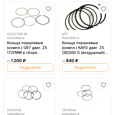
SCOOTER-M
ЦПГ
motodart.ru
motodart.ru
Кольца поршневые
Кольца поршневые
(компл.) GR7 двиг. ZS
(компл.) KAYO двиг. ZS
172FMM в сборе
CB250D G (воздушный)
(воздушный)
(P060947) CN
1 200 ₽
840 ₽
от
от
Подробнее
Подробнее
CN Китай
CN Китай
motodart.ru
motodart.ru