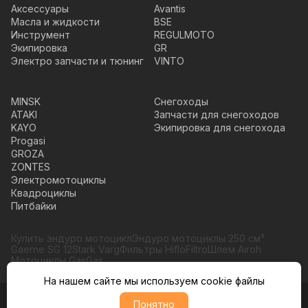
Аксессуары
Avantis
Масла и жидкости
BSE
Инструмент
REGULMOTO
Экипировка
GR
Электро запчасти и тюнинг
VINTO
MINSK
Снегоходы
ATAKI
Запчасти для снегоходов
KAYO
Экипировка для снегохода
Progasi
GROZA
ZONTES
Электромотоциклы
Квадроциклы
Питбайки
Купить эндуро мотоцикл
Эндуро мотоциклы 250 см³
Gaerne SG 12
Stark Varg
Фильтры HifloFiltro
Шлем Airoh
Мотоциклы GasGas
На нашем сайте мы используем cookie файлы
Понятно
© Moto365, Все права защищены