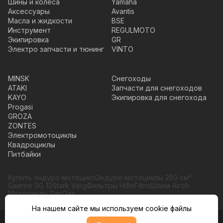
Шины и колеса
Yamaha
Аксессуары
Avantis
Масла и жидкости
BSE
Инструмент
REGULMOTO
Экипировка
GR
Электро запчасти и тюнинг
VINTO
MINSK
Снегоходы
ATAKI
Запчасти для снегоходов
KAYO
Экипировка для снегохода
Progasi
GROZA
ZONTES
Электромотоциклы
Квадроциклы
Питбайки
Купить эндуро мотоцикл
Эндуро мотоциклы 250 см³
Gaerne SG 12
Stark Varg
Фильтры HifloFiltro
Шлем Airoh
Мотоциклы GasGas
На нашем сайте мы используем cookie файлы