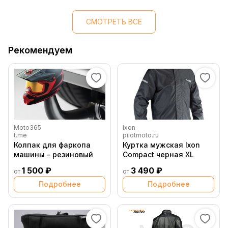
СМОТРЕТЬ ВСЕ
Рекомендуем
Moto365
Ixon
t.me
pilotmoto.ru
Колпак для фаркопа
Куртка мужская Ixon
машины - резиновый
Compact черная XL
1 500 ₽
3 490 ₽
от
от
Подробнее
Подробнее