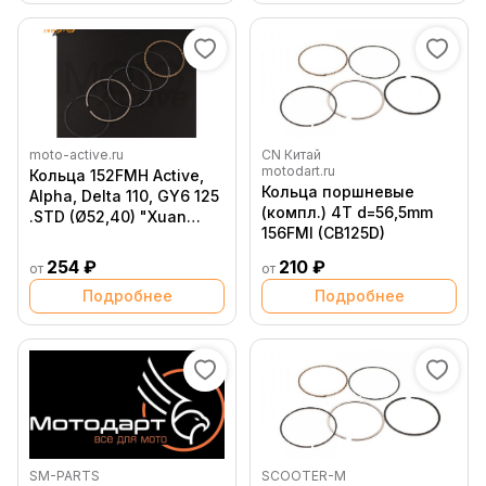
moto-active.ru
CN Китай
motodart.ru
Кольца 152FMH Active,
Кольца поршневые
Alpha, Delta 110, GY6 125
(компл.) 4T d=56,5mm
.STD (Ø52,40) "Xuan
156FMI (CB125D)
Koo"
254 ₽
210 ₽
от
от
Подробнее
Подробнее
SM-PARTS
SCOOTER-M