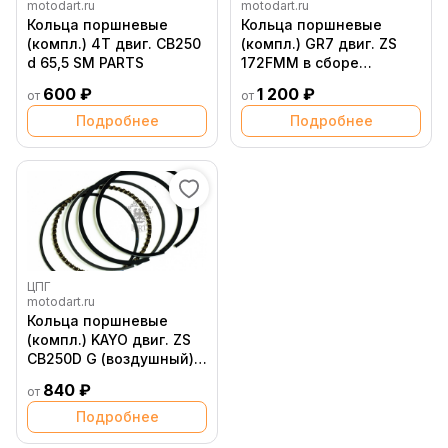
motodart.ru
motodart.ru
Кольца поршневые
Кольца поршневые
(компл.) 4T двиг. CB250
(компл.) GR7 двиг. ZS
d 65,5 SM PARTS
172FMM в сборе
(воздушный)
600 ₽
1 200 ₽
от
от
Подробнее
Подробнее
ЦПГ
motodart.ru
Кольца поршневые
(компл.) KAYO двиг. ZS
CB250D G (воздушный)
(P060947) CN
840 ₽
от
Подробнее