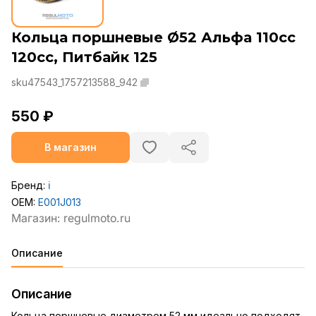
Кольца поршневые Ø52 Альфа 110cc
120сс, Питбайк 125
sku47543_1757213588_942
550 ₽
В магазин
Бренд:
ℹ️
OEM:
E001J013
Описание
Описание
Кольца поршневые диаметром 52 мм идеально подходят