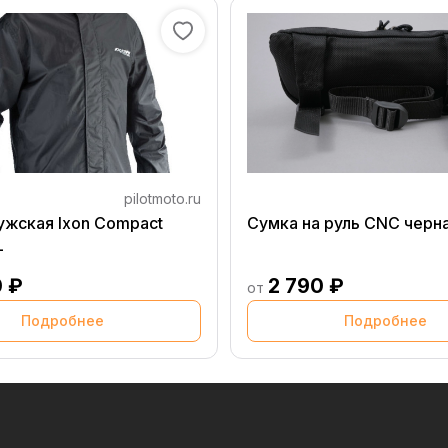
pilotmoto.ru
ужская Ixon Compact
Сумка на руль CNC черн
L
0 ₽
2 790 ₽
от
Подробнее
Подробнее