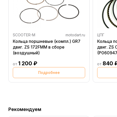
SCOOTER-M
motodart.ru
ЦПГ
Кольца поршневые (компл.) GR7
Кольца п
двиг. ZS 172FMM в сборе
двиг. ZS
(воздушный)
(P060947
1 200 ₽
840 
от
от
Подробнее
Рекомендуем