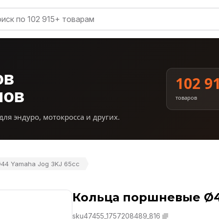
ов
102 9
нов
товаров
для эндуро, мотокросса и других.
44 Yamaha Jog 3KJ 65cc
Кольца поршневые Ø4
sku47455_1757208489_816