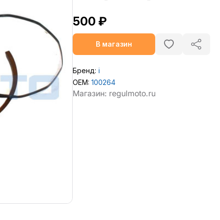
500 ₽
В магазин
Бренд:
ℹ️
OEM:
100264