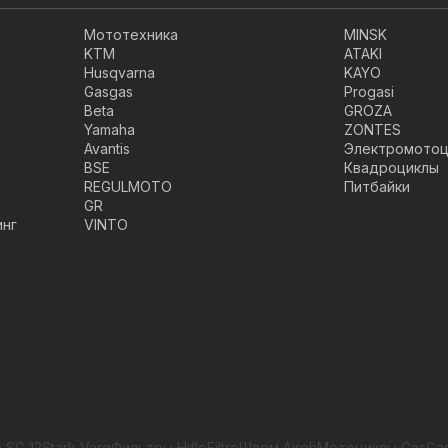
Мототехника
MINSK
KTM
ATAKI
Husqvarna
KAYO
Gasgas
Progasi
Beta
GROZA
Yamaha
ZONTES
Avantis
Электромотоц
BSE
Квадроциклы
REGULMOTO
Питбайки
GR
инг
VINTO
 SG 12
Stark Varg
Фильтры HifloFiltro
Шлем Airoh
Мотоциклы GasGa