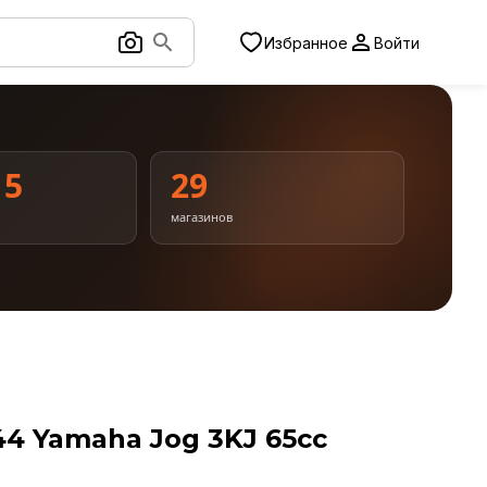
Избранное
Войти
15
29
магазинов
4 Yamaha Jog 3KJ 65cc