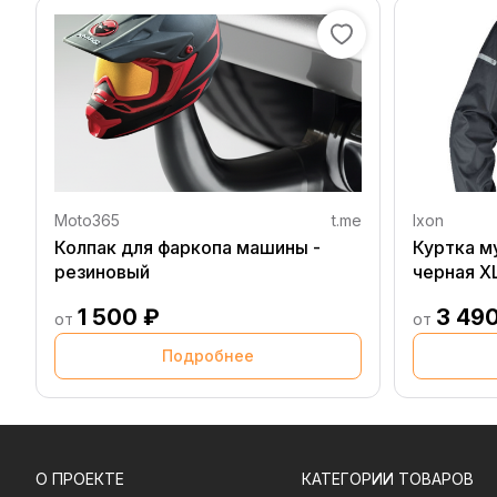
Moto365
t.me
Ixon
Колпак для фаркопа машины -
Куртка м
резиновый
черная X
1 500 ₽
3 49
от
от
Подробнее
О ПРОЕКТЕ
КАТЕГОРИИ ТОВАРОВ