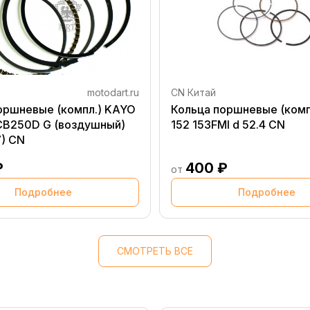
motodart.ru
CN Китай
оршневые (компл.) KAYO
Кольца поршневые (компл
 CB250D G (воздушный)
152 153FMI d 52.4 CN
) CN
₽
400 ₽
от
Подробнее
Подробнее
СМОТРЕТЬ ВСЕ