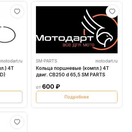
motodart.ru
SM-PARTS
motodart.ru
л.) 4T
Кольца поршневые (компл.) 4T
D)
двиг. CB250 d 65,5 SM PARTS
600 ₽
от
Подробнее