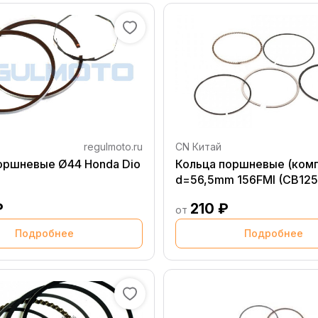
regulmoto.ru
CN Китай
оршневые Ø44 Honda Dio
Кольца поршневые (комп
d=56,5mm 156FMI (CB125
₽
210 ₽
от
Подробнее
Подробнее