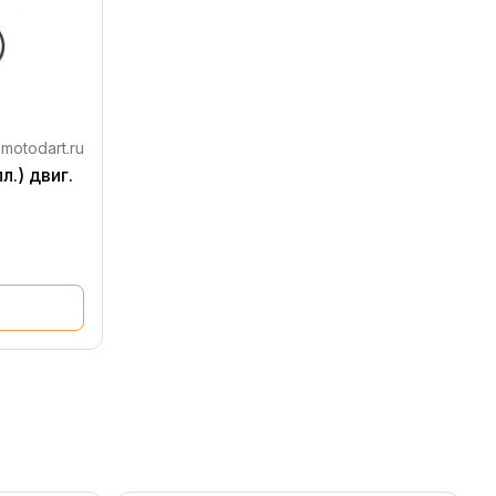
motodart.ru
.) двиг.