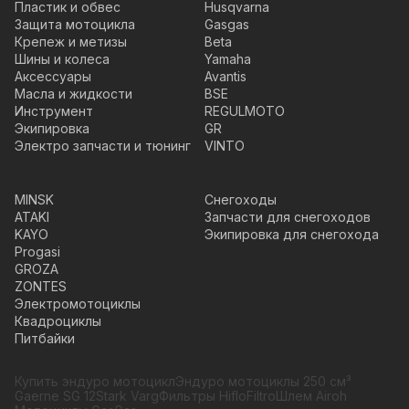
Пластик и обвес
Husqvarna
Защита мотоцикла
Gasgas
Крепеж и метизы
Beta
Шины и колеса
Yamaha
Аксессуары
Avantis
Масла и жидкости
BSE
Инструмент
REGULMOTO
Экипировка
GR
Электро запчасти и тюнинг
VINTO
MINSK
Снегоходы
ATAKI
Запчасти для снегоходов
KAYO
Экипировка для снегохода
Progasi
GROZA
ZONTES
Электромотоциклы
Квадроциклы
Питбайки
Купить эндуро мотоцикл
Эндуро мотоциклы 250 см³
Gaerne SG 12
Stark Varg
Фильтры HifloFiltro
Шлем Airoh