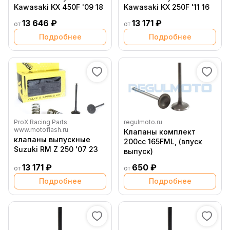
Kawasaki KX 450F '09 18
Kawasaki KX 250F '11 16
13 646 ₽
13 171 ₽
от
от
Подробнее
Подробнее
ProX Racing Parts
regulmoto.ru
www.motoflash.ru
Клапаны комплект
клапаны выпускные
200сс 165FML, (впуск
Suzuki RM Z 250 '07 23
выпуск)
13 171 ₽
650 ₽
от
от
Подробнее
Подробнее