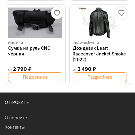
i-rider.ru
moto-active.ru
Сумка на руль CNC
Дождевик Leatt
черная
Racecover Jacket Smoke
(2022)
2 790 ₽
3 490 ₽
от
от
Подробнее
Подробнее
О ПРОЕКТЕ
О проекте
Контакты