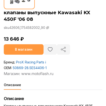
клапаны выпускные Kawasaki KX
450F '06 08
sku42606_1754582002_90
13 646 ₽
В магазин
Бренд:
ProX Racing Parts
ℹ️
OEM:
50869-28.SES4406-1
Описание
Описание
Клапаны выпускные для мотоцикла Kawasaki KX 450F