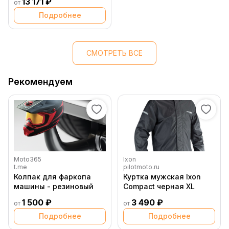
13 171 ₽
от
Подробнее
СМОТРЕТЬ ВСЕ
Рекомендуем
Moto365
Ixon
t.me
pilotmoto.ru
Колпак для фаркопа
Куртка мужская Ixon
машины - резиновый
Compact черная XL
1 500 ₽
3 490 ₽
от
от
Подробнее
Подробнее